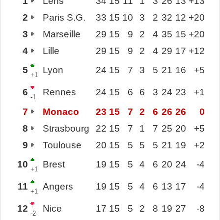
1
Lens
34
15
11
1
3
26
13
+13
2
Paris S.G.
33
15
10
3
2
32
12
+20
3
Marseille
29
15
9
2
4
35
15
+20
4
Lille
29
15
9
2
4
29
17
+12
5
Lyon
24
15
7
3
5
21
16
+5
+1
6
Rennes
24
15
6
6
3
24
23
+1
-1
7
Monaco
23
15
7
2
6
26
26
0
8
Strasbourg
22
15
7
1
7
25
20
+5
9
Toulouse
20
15
5
5
5
21
19
+2
10
Brest
19
15
5
4
6
20
24
-4
+1
11
Angers
19
15
5
4
6
13
17
-4
+1
12
Nice
17
15
5
2
8
19
27
-8
-2