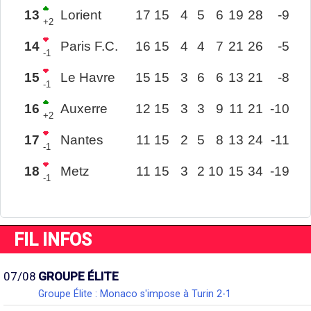
13
Lorient
17
15
4
5
6
19
28
-9
+2
14
Paris F.C.
16
15
4
4
7
21
26
-5
-1
15
Le Havre
15
15
3
6
6
13
21
-8
-1
16
Auxerre
12
15
3
3
9
11
21
-10
+2
17
Nantes
11
15
2
5
8
13
24
-11
-1
18
Metz
11
15
3
2
10
15
34
-19
-1
FIL INFOS
07/08
GROUPE ÉLITE
Groupe Élite : Monaco s'impose à Turin 2-1