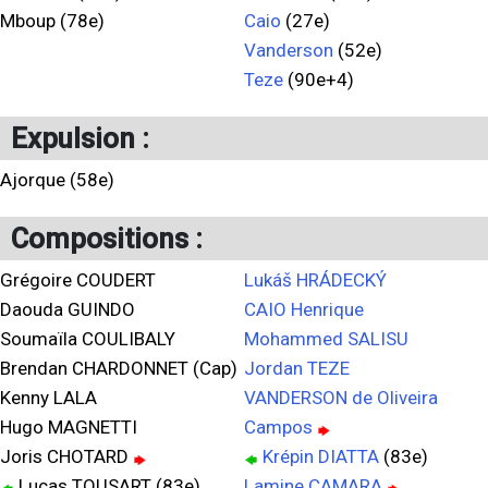
Mboup (78e)
Caio
(27e)
Vanderson
(52e)
Teze
(90e+4)
Expulsion :
Ajorque (58e)
Compositions :
Grégoire COUDERT
Lukáš HRÁDECKÝ
Daouda GUINDO
CAIO Henrique
Soumaïla COULIBALY
Mohammed SALISU
Brendan CHARDONNET (Cap)
Jordan TEZE
Kenny LALA
VANDERSON de Oliveira
Hugo MAGNETTI
Campos
Joris CHOTARD
Krépin DIATTA
(83e)
Lucas TOUSART (83e)
Lamine CAMARA