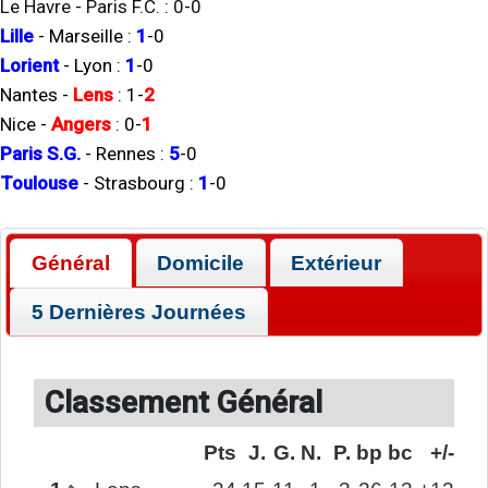
Le Havre
-
Paris F.C.
:
0
-
0
Lille
-
Marseille
:
1
-
0
Lorient
-
Lyon
:
1
-
0
Nantes
-
Lens
:
1
-
2
Nice
-
Angers
:
0
-
1
Paris S.G.
-
Rennes
:
5
-
0
Toulouse
-
Strasbourg
:
1
-
0
Général
Domicile
Extérieur
5 Dernières Journées
Classement Général
Pts
J.
G.
N.
P.
bp
bc
+/-