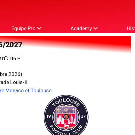
Equipe Pro
Academy
His
6/2027
 n°:
bre 2026)
ade Louis-II
tre Monaco et Toulouse