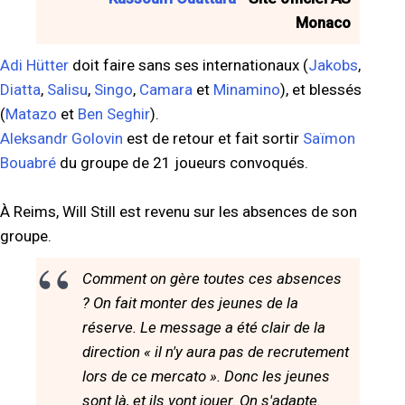
Monaco
Adi Hütter
doit faire sans ses internationaux (
Jakobs
,
Diatta
,
Salisu
,
Singo
,
Camara
et
Minamino
), et blessés
(
Matazo
et
Ben Seghir
).
Aleksandr Golovin
est de retour et fait sortir
Saïmon
Bouabré
du groupe de 21 joueurs convoqués.
À Reims, Will Still est revenu sur les absences de son
groupe.
Comment on gère toutes ces absences
? On fait monter des jeunes de la
réserve. Le message a été clair de la
direction « il n'y aura pas de recrutement
lors de ce mercato ». Donc les jeunes
sont là, et ils vont jouer. On s'adapte.