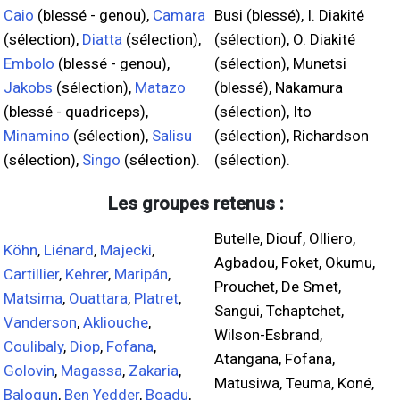
Caio
(blessé - genou),
Camara
Busi (blessé), I. Diakité
(sélection),
Diatta
(sélection),
(sélection), O. Diakité
Embolo
(blessé - genou),
(sélection), Munetsi
Jakobs
(sélection),
Matazo
(blessé), Nakamura
(blessé - quadriceps),
(sélection), Ito
Minamino
(sélection),
Salisu
(sélection), Richardson
(sélection),
Singo
(sélection).
(sélection).
Les groupes retenus :
Butelle, Diouf, Olliero,
Köhn
,
Liénard
,
Majecki
,
Agbadou, Foket, Okumu,
Cartillier
,
Kehrer
,
Maripán
,
Prouchet, De Smet,
Matsima
,
Ouattara
,
Platret
,
Sangui, Tchaptchet,
Vanderson
,
Akliouche
,
Wilson-Esbrand,
Coulibaly
,
Diop
,
Fofana
,
Atangana, Fofana,
Golovin
,
Magassa
,
Zakaria
,
Matusiwa, Teuma, Koné,
Balogun
,
Ben Yedder
,
Boadu
,