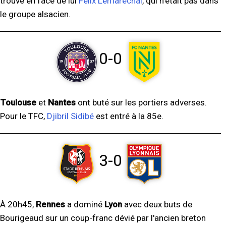
trouvé en face de lui
Félix Lemaréchal
, qui n'était pas dans
le groupe alsacien.
0-0
Toulouse
et
Nantes
ont buté sur les portiers adverses.
Pour le TFC,
Djibril Sidibé
est entré à la 85e.
3-0
À 20h45,
Rennes
a dominé
Lyon
avec deux buts de
Bourigeaud sur un coup-franc dévié par l'ancien breton