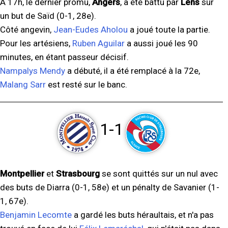
À 17h, le dernier promu,
Angers
, a été battu par
Lens
sur
un but de Saïd (0-1, 28e).
Côté angevin,
Jean-Eudes Aholou
a joué toute la partie.
Pour les artésiens,
Ruben Aguilar
a aussi joué les 90
minutes, en étant passeur décisif.
Nampalys Mendy
a débuté, il a été remplacé à la 72e,
Malang Sarr
est resté sur le banc.
1-1
Montpellier
et
Strasbourg
se sont quittés sur un nul avec
des buts de Diarra (0-1, 58e) et un pénalty de Savanier (1-
1, 67e).
Benjamin Lecomte
a gardé les buts héraultais, et n'a pas