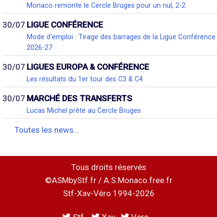
Monaco remonte le Cercle Bruges pour un nul, 2-2
30/07
LIGUE CONFÉRENCE
Mode d'emploi : Tirage des barrages de la Ligue Conférence
2026-27
30/07
LIGUES EUROPA & CONFÉRENCE
Les résultats du 1er tour des C3 & C4
30/07
MARCHÉ DES TRANSFERTS
Lucas Michel prêté au Cercle Bruges
Toutes les news...
Tous droits réservés
©ASMbyStf.fr / A.S.Monaco.free.fr
Stf-Xav-Véro 1994-2026