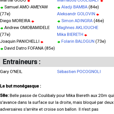
Martial GODO
Mamadou COULIBALY
Samuel AMO-AMEYAW
Aladji BAMBA
(84e)
(77e)
Aleksandr GOLOVIN
Diego MOREIRA
Simon ADINGRA
(46e)
Andrew OMOBAMIDELE
Maghnes AKLIOUCHE
(77e)
Mika BIERETH
Joaquin PANICHELLI
Folarin BALOGUN
(73e)
David Datro FOFANA (85e)
Entraineurs :
Gary O'NEIL
Sébastien POCOGNOLI
Le but monégasque :
58e:
Belle passe de Coulibaly pour Mika Biereth aux 20m qui
s'avance dans la surface sur la droite, mais bloqué par deux
adversaires s'arrête et croise son ballon. Il n'est pas