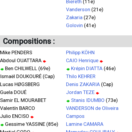
Biereth
(11e)
Vanderson
(21e)
Zakaria
(27e)
Golovin
(41e)
Compositions :
Mike PENDERS
Philipp KÖHN
Abdoul OUATTARA
CAIO Henrique
Ben CHILWELL (69e)
Krépin DIATTA
(46e)
Ismaël DOUKOURÉ (Cap)
Thilo KEHRER
Lucas HØGSBERG
Denis ZAKARIA
(Cap)
Guela DOUÉ
Jordan TEZE
Samir EL MOURABET
Stanis IDUMBO
(73e)
Valentín BARCO
VANDERSON de Oliveira
Julio ENCISO
Campos
Gessime YASSINE (85e)
Lamine CAMARA