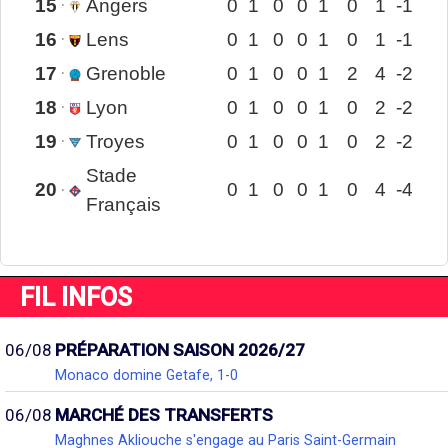
15
Angers
0
1
0
0
1
0
1
-1
16
Lens
0
1
0
0
1
0
1
-1
17
Grenoble
0
1
0
0
1
2
4
-2
18
Lyon
0
1
0
0
1
0
2
-2
19
Troyes
0
1
0
0
1
0
2
-2
Stade
20
0
1
0
0
1
0
4
-4
Français
FIL INFOS
06/08
PRÉPARATION SAISON 2026/27
Monaco domine Getafe, 1-0
06/08
MARCHÉ DES TRANSFERTS
Maghnes Akliouche s'engage au Paris Saint-Germain