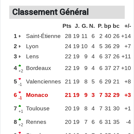
Classement Général
Pts
J.
G.
N.
P.
bp
bc
+/-
1
Saint-Étienne
28
19
11
6
2
40
26
+14
2
Lyon
24
19
10
4
5
36
29
+7
3
Lens
22
19
9
4
6
37
26
+11
4
Bordeaux
22
19
9
4
6
37
27
+10
+2
5
Valenciennes
21
19
8
5
6
29
21
+8
-1
6
Monaco
21
19
9
3
7
32
29
+3
-1
7
Toulouse
20
19
8
4
7
31
30
+1
+1
8
Rennes
20
19
7
6
6
31
35
-4
+2