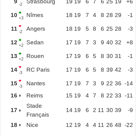
9
Strasbourg
19
19
6
7
6
25
19
+6
-2
10
Nîmes
18
19
7
4
8
28
29
-1
+3
11
Angers
18
19
5
8
6
25
28
-3
-2
12
Sedan
17
19
7
3
9
40
32
+8
+2
13
Rouen
17
19
6
5
8
30
31
-1
+2
14
RC Paris
17
19
6
5
8
39
42
-3
-3
15
Nantes
17
19
7
3
9
22
36
-14
-3
16
Reims
15
19
4
7
8
22
33
-11
Stade
17
14
19
6
2
11
30
39
-9
Français
18
Nice
12
19
4
4
11
26
48
-22