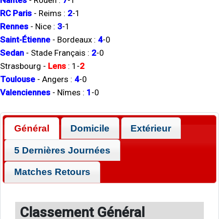
Nantes
-
Rouen
:
7
-
1
RC Paris
-
Reims
:
2
-
1
Rennes
-
Nice
:
3
-
1
Saint-Étienne
-
Bordeaux
:
4
-
0
Sedan
-
Stade Français
:
2
-
0
Strasbourg
-
Lens
:
1
-
2
Toulouse
-
Angers
:
4
-
0
Valenciennes
-
Nîmes
:
1
-
0
Général
Domicile
Extérieur
5 Dernières Journées
Matches Retours
Classement Général