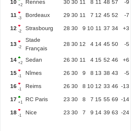
10
Rennes
30
30
11
8
11
48
57
-9
+2
11
Bordeaux
29
30
11
7
12
45
52
-7
-3
12
Strasbourg
28
30
9
10
11
37
34
+3
-2
Stade
13
28
30
12
4
14
45
50
-5
-2
Français
14
Sedan
26
30
11
4
15
52
46
+6
+2
15
Nîmes
26
30
9
8
13
38
43
-5
-1
16
Reims
26
30
8
10
12
33
46
-13
-1
17
RC Paris
23
30
8
7
15
55
69
-14
+1
18
Nice
23
30
7
9
14
39
63
-24
-1