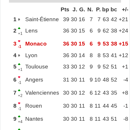
Pts
J.
G.
N.
P.
bp
bc
+/-
1
Saint-Étienne
39
30
16
7
7
63
42
+21
2
Lens
36
30
15
6
9
62
38
+24
+1
3
Monaco
36
30
15
6
9
53
38
+15
-1
4
Lyon
36
30
14
8
8
53
41
+12
5
Toulouse
33
30
12
9
9
52
51
+1
+1
6
Angers
31
30
11
9
10
48
52
-4
-1
7
Valenciennes
30
30
12
6
12
43
35
+8
+2
8
Rouen
30
30
11
8
11
44
45
-1
-1
9
Nantes
30
30
11
8
11
43
51
-8
+4