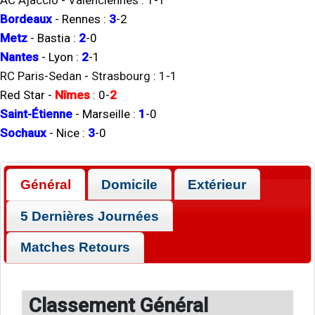
AC Ajaccio
-
Valenciennes
:
1
-
1
Bordeaux
-
Rennes
:
3
-
2
Metz
-
Bastia
:
2
-
0
Nantes
-
Lyon
:
2
-
1
RC Paris-Sedan
-
Strasbourg
:
1
-
1
Red Star
-
Nîmes
:
0
-
2
Saint-Étienne
-
Marseille
:
1
-
0
Sochaux
-
Nice
:
3
-
0
Général
Domicile
Extérieur
5 Dernières Journées
Matches Retours
Classement Général