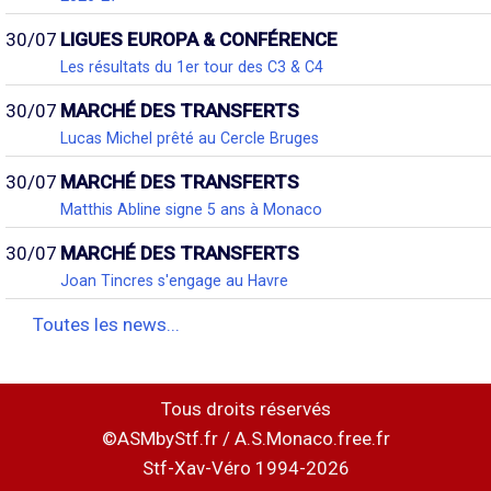
30/07
LIGUES EUROPA & CONFÉRENCE
Les résultats du 1er tour des C3 & C4
30/07
MARCHÉ DES TRANSFERTS
Lucas Michel prêté au Cercle Bruges
30/07
MARCHÉ DES TRANSFERTS
Matthis Abline signe 5 ans à Monaco
30/07
MARCHÉ DES TRANSFERTS
Joan Tincres s'engage au Havre
Toutes les news...
Tous droits réservés
©ASMbyStf.fr / A.S.Monaco.free.fr
Stf-Xav-Véro 1994-2026