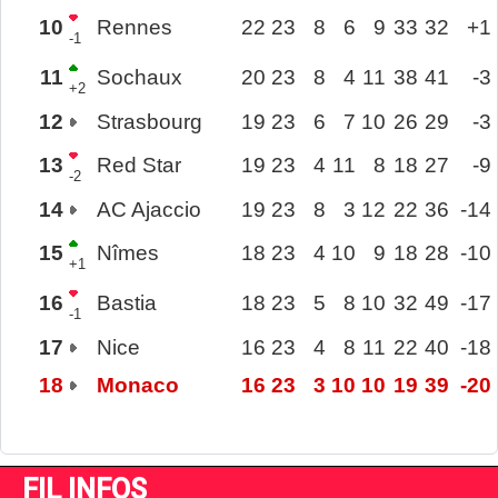
10
Rennes
22
23
8
6
9
33
32
+1
-1
11
Sochaux
20
23
8
4
11
38
41
-3
+2
12
Strasbourg
19
23
6
7
10
26
29
-3
13
Red Star
19
23
4
11
8
18
27
-9
-2
14
AC Ajaccio
19
23
8
3
12
22
36
-14
15
Nîmes
18
23
4
10
9
18
28
-10
+1
16
Bastia
18
23
5
8
10
32
49
-17
-1
17
Nice
16
23
4
8
11
22
40
-18
18
Monaco
16
23
3
10
10
19
39
-20
FIL INFOS