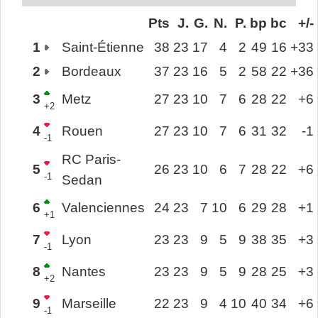
Pts
J.
G.
N.
P.
bp
bc
+/-
1
Saint-Étienne
38
23
17
4
2
49
16
+33
2
Bordeaux
37
23
16
5
2
58
22
+36
3
Metz
27
23
10
7
6
28
22
+6
+2
4
Rouen
27
23
10
7
6
31
32
-1
-1
RC Paris-
5
26
23
10
6
7
28
22
+6
-1
Sedan
6
Valenciennes
24
23
7
10
6
29
28
+1
+1
7
Lyon
23
23
9
5
9
38
35
+3
-1
8
Nantes
23
23
9
5
9
28
25
+3
+2
9
Marseille
22
23
9
4
10
40
34
+6
-1