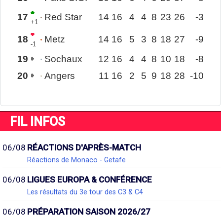
17
Red Star
14
16
4
4
8
23
26
-3
+1
18
Metz
14
16
5
3
8
18
27
-9
-1
19
Sochaux
12
16
4
4
8
10
18
-8
20
Angers
11
16
2
5
9
18
28
-10
FIL INFOS
06/08
RÉACTIONS D'APRÈS-MATCH
Réactions de Monaco - Getafe
06/08
LIGUES EUROPA & CONFÉRENCE
Les résultats du 3e tour des C3 & C4
06/08
PRÉPARATION SAISON 2026/27