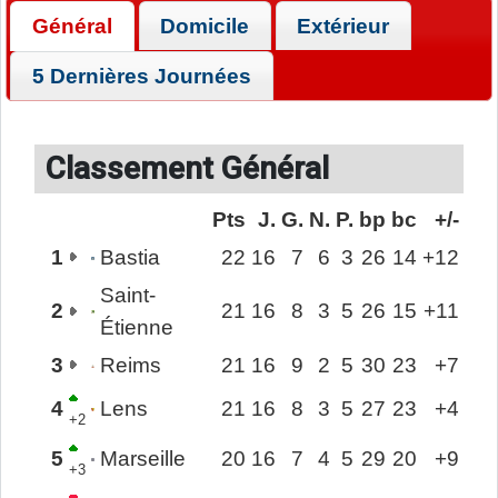
Général
Domicile
Extérieur
5 Dernières Journées
Classement Général
Pts
J.
G.
N.
P.
bp
bc
+/-
1
Bastia
22
16
7
6
3
26
14
+12
Saint-
2
21
16
8
3
5
26
15
+11
Étienne
3
Reims
21
16
9
2
5
30
23
+7
4
Lens
21
16
8
3
5
27
23
+4
+2
5
Marseille
20
16
7
4
5
29
20
+9
+3