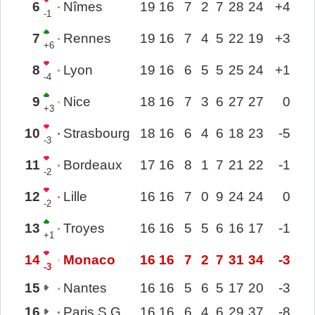
6
Nîmes
19
16
7
2
7
28
24
+4
-1
7
Rennes
19
16
7
4
5
22
19
+3
+6
8
Lyon
19
16
6
5
5
25
24
+1
-4
9
Nice
18
16
7
3
6
27
27
0
+3
10
Strasbourg
18
16
6
4
6
18
23
-5
-3
11
Bordeaux
17
16
8
1
7
21
22
-1
-2
12
Lille
16
16
7
0
9
24
24
0
-2
13
Troyes
16
16
5
5
6
16
17
-1
+1
14
Monaco
16
16
7
2
7
31
34
-3
-3
15
Nantes
16
16
5
6
5
17
20
-3
16
Paris S.G.
16
16
6
4
6
29
37
-8