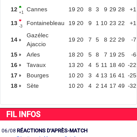
12
Cannes
19
20
8
3
9
29
28
+1
+1
13
Fontainebleau
19
20
9
1
10
23
22
+1
-3
Gazélec
14
19
20
7
5
8
22
29
-7
Ajaccio
15
Arles
18
20
5
8
7
19
25
-6
16
Tavaux
13
20
4
5
11
18
40
-22
17
Bourges
10
20
3
4
13
16
41
-25
18
Sète
10
20
4
2
14
17
49
-32
FIL INFOS
06/08
RÉACTIONS D'APRÈS-MATCH