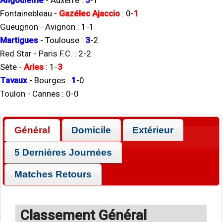
Angoulême
-
Auxerre
:
3
-
1
Fontainebleau
-
Gazélec Ajaccio
:
0
-
1
Gueugnon
-
Avignon
:
1
-
1
Martigues
-
Toulouse
:
3
-
2
Red Star
-
Paris F.C.
:
2
-
2
Sète
-
Arles
:
1
-
3
Tavaux
-
Bourges
:
1
-
0
Toulon
-
Cannes
:
0
-
0
Général
Domicile
Extérieur
5 Dernières Journées
Matches Retours
Classement Général