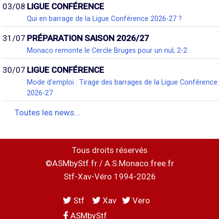
03/08
LIGUE CONFÉRENCE
Qui en barrage de la Ligue Conférence 2026-27 ?
31/07
PRÉPARATION SAISON 2026/27
Monaco remonte le Cercle Bruges pour un nul, 2-2
30/07
LIGUE CONFÉRENCE
Mode d'emploi : Tirage des barrages de la Ligue Conférence
2026-27
Toutes les news...
Tous droits réservés
©ASMbyStf.fr / A.S.Monaco.free.fr
Stf-Xav-Véro 1994-2026
Stf
Xav
Vero
ASMbyStf