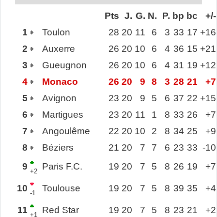
Pts
J.
G.
N.
P.
bp
bc
+/-
1
Toulon
28
20
11
6
3
33
17
+16
2
Auxerre
26
20
10
6
4
36
15
+21
3
Gueugnon
26
20
10
6
4
31
19
+12
4
Monaco
26
20
9
8
3
28
21
+7
5
Avignon
23
20
9
5
6
37
22
+15
6
Martigues
23
20
11
1
8
33
26
+7
7
Angoulême
22
20
10
2
8
34
25
+9
8
Béziers
21
20
7
7
6
23
33
-10
9
Paris F.C.
19
20
7
5
8
26
19
+7
+2
10
Toulouse
19
20
7
5
8
39
35
+4
-1
11
Red Star
19
20
7
5
8
23
21
+2
+1