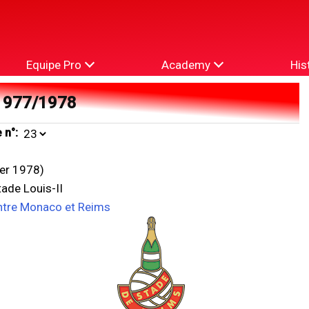
Equipe Pro
Academy
His
1977/1978
 n°:
ier 1978)
ade Louis-II
ntre Monaco et Reims