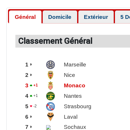
Général
Domicile
Extérieur
5 D
Classement Général
1
Marseille
2
Nice
3
Monaco
+1
4
Nantes
+1
5
Strasbourg
-2
6
Laval
7
Sochaux