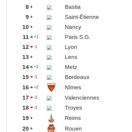
8
Bastia
9
Saint-Étienne
10
Nancy
11
Paris S.G.
+1
12
Lyon
-1
13
Lens
14
Metz
+2
15
Bordeaux
-1
16
Nîmes
+2
17
Valenciennes
-2
18
Troyes
-1
19
Reims
20
Rouen