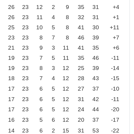
26
23
12
2
9
35
31
+4
26
23
11
4
8
32
31
+1
25
23
10
5
8
41
30
+11
23
23
8
7
8
46
39
+7
21
23
9
3
11
41
35
+6
19
23
7
5
11
35
46
-11
19
23
8
3
12
25
39
-14
18
23
7
4
12
28
43
-15
17
23
6
5
12
27
37
-10
17
23
6
5
12
31
42
-11
17
23
6
5
12
24
44
-20
16
23
5
6
12
20
37
-17
14
23
6
2
15
31
53
-22