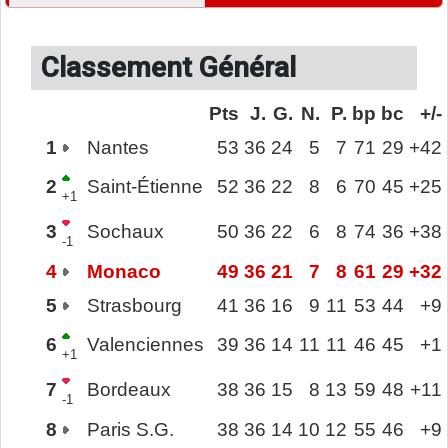
Classement Général
Pts
J.
G.
N.
P.
bp
bc
+/-
1
Nantes
53
36
24
5
7
71
29
+42
2
Saint-Étienne
52
36
22
8
6
70
45
+25
+1
3
Sochaux
50
36
22
6
8
74
36
+38
-1
4
Monaco
49
36
21
7
8
61
29
+32
5
Strasbourg
41
36
16
9
11
53
44
+9
6
Valenciennes
39
36
14
11
11
46
45
+1
+1
7
Bordeaux
38
36
15
8
13
59
48
+11
-1
8
Paris S.G.
38
36
14
10
12
55
46
+9