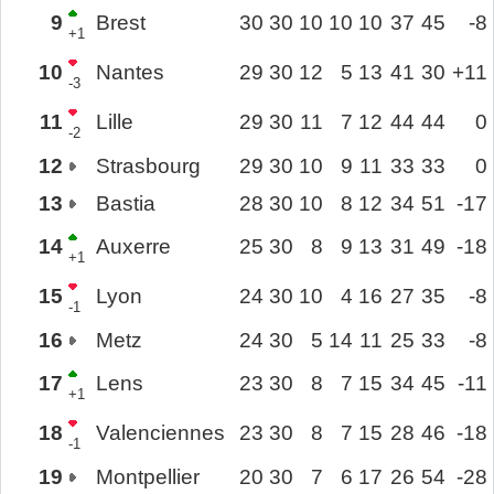
9
Brest
30
30
10
10
10
37
45
-8
+1
10
Nantes
29
30
12
5
13
41
30
+11
-3
11
Lille
29
30
11
7
12
44
44
0
-2
12
Strasbourg
29
30
10
9
11
33
33
0
13
Bastia
28
30
10
8
12
34
51
-17
14
Auxerre
25
30
8
9
13
31
49
-18
+1
15
Lyon
24
30
10
4
16
27
35
-8
-1
16
Metz
24
30
5
14
11
25
33
-8
17
Lens
23
30
8
7
15
34
45
-11
+1
18
Valenciennes
23
30
8
7
15
28
46
-18
-1
19
Montpellier
20
30
7
6
17
26
54
-28