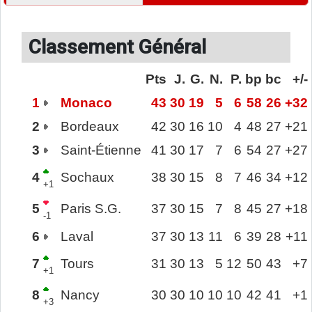
Classement Général
Pts
J.
G.
N.
P.
bp
bc
+/-
1
Monaco
43
30
19
5
6
58
26
+32
2
Bordeaux
42
30
16
10
4
48
27
+21
3
Saint-Étienne
41
30
17
7
6
54
27
+27
4
Sochaux
38
30
15
8
7
46
34
+12
+1
5
Paris S.G.
37
30
15
7
8
45
27
+18
-1
6
Laval
37
30
13
11
6
39
28
+11
7
Tours
31
30
13
5
12
50
43
+7
+1
8
Nancy
30
30
10
10
10
42
41
+1
+3