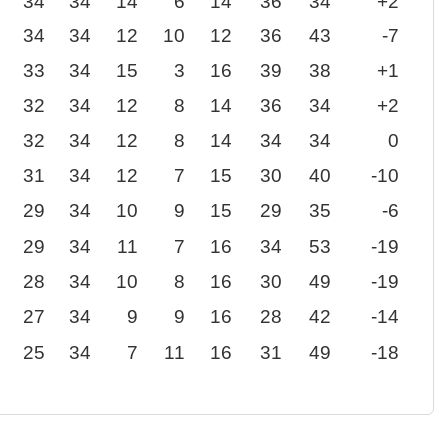
34
34
14
6
14
36
34
+2
34
34
12
10
12
36
43
-7
33
34
15
3
16
39
38
+1
32
34
12
8
14
36
34
+2
32
34
12
8
14
34
34
0
31
34
12
7
15
30
40
-10
29
34
10
9
15
29
35
-6
29
34
11
7
16
34
53
-19
28
34
10
8
16
30
49
-19
27
34
9
9
16
28
42
-14
25
34
7
11
16
31
49
-18