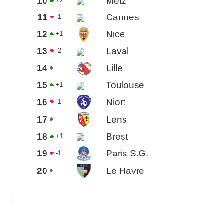
10
Metz
+2
11
Cannes
-1
12
Nice
+1
13
Laval
-2
14
Lille
15
Toulouse
+1
16
Niort
-1
17
Lens
18
Brest
+1
19
Paris S.G.
-1
20
Le Havre