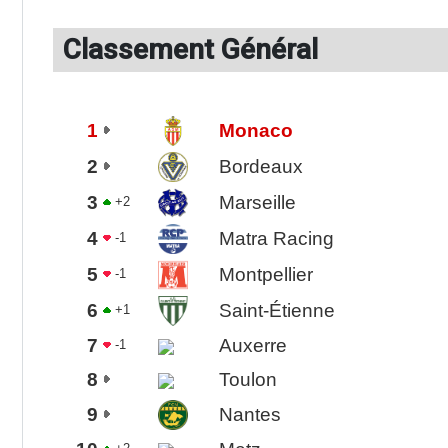
Classement Général
1
Monaco
2
Bordeaux
3
Marseille
+2
4
Matra Racing
-1
5
Montpellier
-1
6
Saint-Étienne
+1
7
Auxerre
-1
8
Toulon
9
Nantes