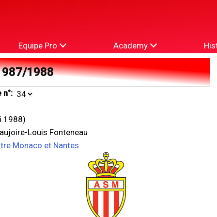
Equipe Pro
Academy
His
1987/1988
 n°:
i 1988)
eaujoire-Louis Fonteneau
ntre Monaco et Nantes