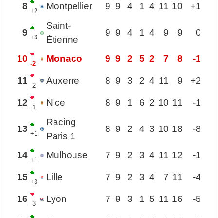
8
Montpellier
9
9
4
1
4
11
10
+1
+2
Saint-
9
9
9
4
1
4
9
9
0
+3
Étienne
10
Monaco
9
9
2
5
2
7
8
-1
-2
11
Auxerre
8
9
3
2
4
11
9
+2
-2
12
Nice
8
9
1
6
2
10
11
-1
-1
Racing
13
8
9
2
4
3
10
18
-8
+1
Paris 1
14
Mulhouse
7
9
2
3
4
11
12
-1
+1
15
Lille
7
9
2
3
4
7
11
-4
+3
16
Lyon
7
9
3
1
5
11
16
-5
-3