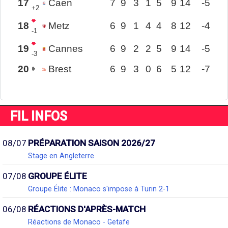
17
Caen
7
9
3
1
5
9
14
-5
+2
18
Metz
6
9
1
4
4
8
12
-4
-1
19
Cannes
6
9
2
2
5
9
14
-5
-3
20
Brest
6
9
3
0
6
5
12
-7
FIL INFOS
08/07
PRÉPARATION SAISON 2026/27
Stage en Angleterre
07/08
GROUPE ÉLITE
Groupe Élite : Monaco s'impose à Turin 2-1
06/08
RÉACTIONS D'APRÈS-MATCH
Réactions de Monaco - Getafe