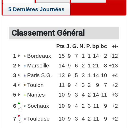
5 Dernières Journées
Classement Général
Pts
J.
G.
N.
P.
bp
bc
+/-
1
Bordeaux
15
9
7
1
1
14
2
+12
2
Marseille
14
9
6
2
1
21
8
+13
3
Paris S.G.
13
9
5
3
1
14
10
+4
4
Toulon
11
9
4
3
2
9
7
+2
5
Nantes
10
9
3
4
2
14
11
+3
6
Sochaux
10
9
4
2
3
11
9
+2
+1
7
Toulouse
10
9
3
4
2
11
9
+2
-1