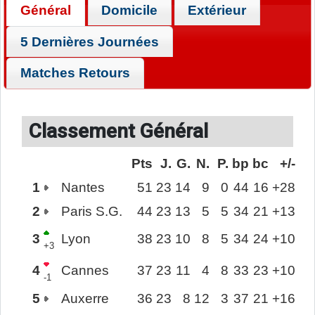
Général
Domicile
Extérieur
5 Dernières Journées
Matches Retours
Classement Général
Pts
J.
G.
N.
P.
bp
bc
+/-
1
Nantes
51
23
14
9
0
44
16
+28
2
Paris S.G.
44
23
13
5
5
34
21
+13
3
Lyon
38
23
10
8
5
34
24
+10
+3
4
Cannes
37
23
11
4
8
33
23
+10
-1
5
Auxerre
36
23
8
12
3
37
21
+16