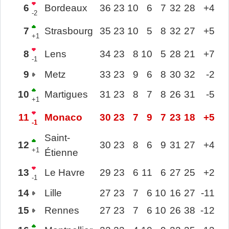
6
Bordeaux
36
23
10
6
7
32
28
+4
-2
7
Strasbourg
35
23
10
5
8
32
27
+5
+1
8
Lens
34
23
8
10
5
28
21
+7
-1
9
Metz
33
23
9
6
8
30
32
-2
10
Martigues
31
23
8
7
8
26
31
-5
+1
11
Monaco
30
23
7
9
7
23
18
+5
-1
Saint-
12
30
23
8
6
9
31
27
+4
+1
Étienne
13
Le Havre
29
23
6
11
6
27
25
+2
-1
14
Lille
27
23
7
6
10
16
27
-11
15
Rennes
27
23
7
6
10
26
38
-12