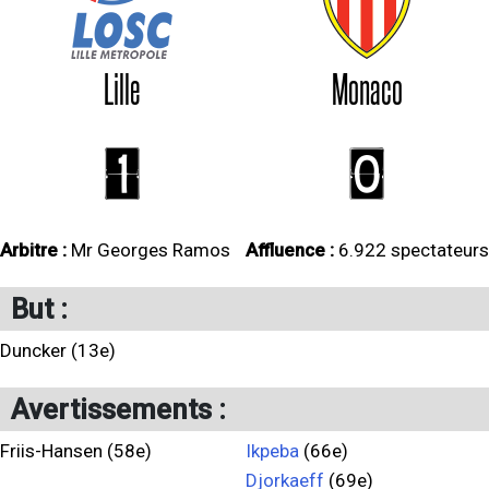
Lille
Monaco
1
0
Arbitre :
Mr Georges Ramos
Affluence :
6.922 spectateurs
But :
Duncker (13e)
Avertissements :
Friis-Hansen (58e)
Ikpeba
(66e)
Djorkaeff
(69e)