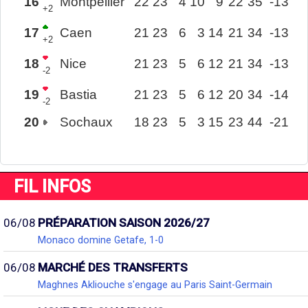
16
Montpellier
22
23
4
10
9
22
35
-13
+2
17
Caen
21
23
6
3
14
21
34
-13
+2
18
Nice
21
23
5
6
12
21
34
-13
-2
19
Bastia
21
23
5
6
12
20
34
-14
-2
20
Sochaux
18
23
5
3
15
23
44
-21
FIL INFOS
06/08
PRÉPARATION SAISON 2026/27
Monaco domine Getafe, 1-0
06/08
MARCHÉ DES TRANSFERTS
Maghnes Akliouche s'engage au Paris Saint-Germain