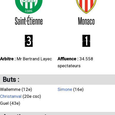
Saint-Étienne
Monaco
3
1
Arbitre :
Mr Bertrand Layec
Affluence :
34.558
spectateurs
Buts :
Wallemme (12e)
Simone
(16e)
Christanval
(20e csc)
Guel (43e)