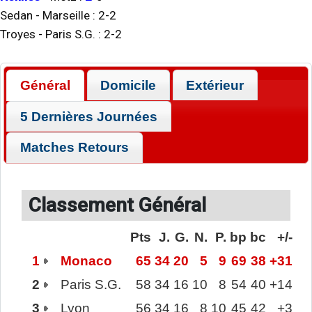
Sedan
-
Marseille
:
2
-
2
Troyes
-
Paris S.G.
:
2
-
2
Général
Domicile
Extérieur
5 Dernières Journées
Matches Retours
Classement Général
Pts
J.
G.
N.
P.
bp
bc
+/-
1
Monaco
65
34
20
5
9
69
38
+31
2
Paris S.G.
58
34
16
10
8
54
40
+14
3
Lyon
56
34
16
8
10
45
42
+3