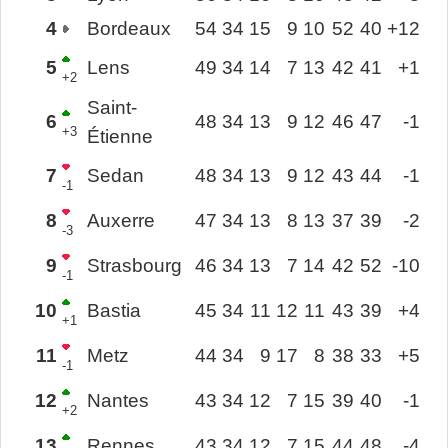
4
Bordeaux
54
34
15
9
10
52
40
+12
5
Lens
49
34
14
7
13
42
41
+1
+2
Saint-
6
48
34
13
9
12
46
47
-1
+3
Étienne
7
Sedan
48
34
13
9
12
43
44
-1
-1
8
Auxerre
47
34
13
8
13
37
39
-2
-3
9
Strasbourg
46
34
13
7
14
42
52
-10
-1
10
Bastia
45
34
11
12
11
43
39
+4
+1
11
Metz
44
34
9
17
8
38
33
+5
-1
12
Nantes
43
34
12
7
15
39
40
-1
+2
13
Rennes
43
34
12
7
15
44
48
-4