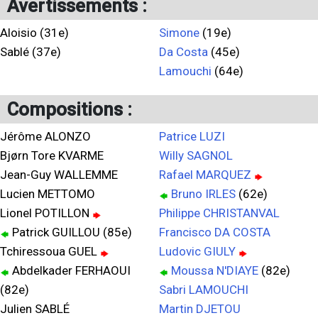
Avertissements :
Aloisio (31e)
Simone
(19e)
Sablé (37e)
Da Costa
(45e)
Lamouchi
(64e)
Compositions :
Jérôme ALONZO
Patrice LUZI
Bjørn Tore KVARME
Willy SAGNOL
Jean-Guy WALLEMME
Rafael MARQUEZ
Lucien METTOMO
Bruno IRLES
(62e)
Lionel POTILLON
Philippe CHRISTANVAL
Patrick GUILLOU (85e)
Francisco DA COSTA
Tchiressoua GUEL
Ludovic GIULY
Abdelkader FERHAOUI
Moussa N'DIAYE
(82e)
(82e)
Sabri LAMOUCHI
Julien SABLÉ
Martin DJETOU