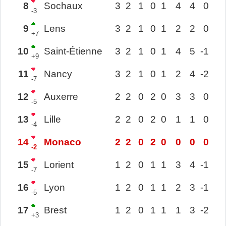
8
Sochaux
3
2
1
0
1
4
4
0
-3
9
Lens
3
2
1
0
1
2
2
0
+7
10
Saint-Étienne
3
2
1
0
1
4
5
-1
+9
11
Nancy
3
2
1
0
1
2
4
-2
-7
12
Auxerre
2
2
0
2
0
3
3
0
-5
13
Lille
2
2
0
2
0
1
1
0
-4
14
Monaco
2
2
0
2
0
0
0
0
-2
15
Lorient
1
2
0
1
1
3
4
-1
-7
16
Lyon
1
2
0
1
1
2
3
-1
-5
17
Brest
1
2
0
1
1
1
3
-2
+3