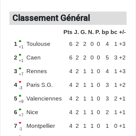
Classement Général
Pts
J.
G.
N.
P.
bp
bc
+/-
1
Toulouse
6
2
2
0
0
4
1
+3
+1
2
Caen
6
2
2
0
0
5
3
+2
+1
3
Rennes
4
2
1
1
0
4
1
+3
+7
4
Paris S.G.
4
2
1
1
0
3
1
+2
-3
5
Valenciennes
4
2
1
1
0
3
2
+1
+9
6
Nice
4
2
1
1
0
2
1
+1
+7
7
Montpellier
4
2
1
1
0
1
0
+1
-1