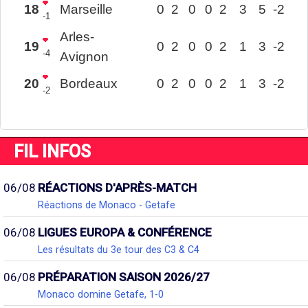
18
Marseille
0
2
0
0
2
3
5
-2
-1
Arles-
19
0
2
0
0
2
1
3
-2
-4
Avignon
20
Bordeaux
0
2
0
0
2
1
3
-2
-2
FIL INFOS
06/08
RÉACTIONS D'APRÈS-MATCH
Réactions de Monaco - Getafe
06/08
LIGUES EUROPA & CONFÉRENCE
Les résultats du 3e tour des C3 & C4
06/08
PRÉPARATION SAISON 2026/27
Monaco domine Getafe, 1-0