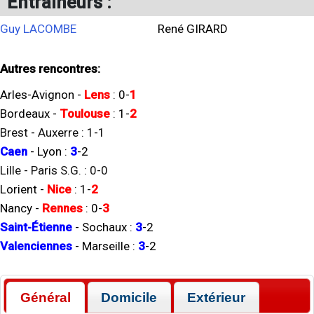
Entraineurs :
Guy LACOMBE
René GIRARD
Autres rencontres:
Arles-Avignon
-
Lens
:
0
-
1
Bordeaux
-
Toulouse
:
1
-
2
Brest
-
Auxerre
:
1
-
1
Caen
-
Lyon
:
3
-
2
Lille
-
Paris S.G.
:
0
-
0
Lorient
-
Nice
:
1
-
2
Nancy
-
Rennes
:
0
-
3
Saint-Étienne
-
Sochaux
:
3
-
2
Valenciennes
-
Marseille
:
3
-
2
Général
Domicile
Extérieur