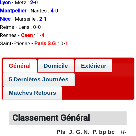
Lyon
-
Metz
:
2
-
0
Montpellier
-
Nantes
:
4
-
0
Nice
-
Marseille
:
2
-
1
Reims
-
Lens
:
0
-
0
Rennes
-
Caen
:
1
-
4
Saint-Étienne
-
Paris S.G.
:
0
-
1
Général
Domicile
Extérieur
5 Dernières Journées
Matches Retours
Classement Général
Pts
J.
G.
N.
P.
bp
bc
+/-