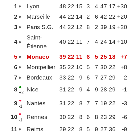
1
Lyon
48
22
15
3
4
47
17
+30
2
Marseille
44
22
14
2
6
42
22
+20
3
Paris S.G.
44
22
12
8
2
39
19
+20
Saint-
4
40
22
11
7
4
24
14
+10
Étienne
5
Monaco
39
22
11
6
5
25
18
+7
6
Montpellier
35
22
10
5
7
30
22
+8
7
Bordeaux
33
22
9
6
7
27
29
-2
8
Nice
31
22
9
4
9
28
29
-1
+2
9
Nantes
31
22
8
7
7
19
22
-3
-1
10
Rennes
30
22
8
6
8
23
29
-6
-1
11
Reims
29
22
8
5
9
27
36
-9