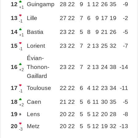
12
Guingamp
28
22
9
1
12
26
35
-9
+1
13
Lille
27
22
7
6
9
17
19
-2
-1
14
Bastia
23
22
5
8
9
21
26
-5
+1
15
Lorient
23
22
7
2
13
25
32
-7
-1
Évian-
16
Thonon-
23
22
7
2
13
24
38
-14
+2
Gaillard
17
Toulouse
22
22
6
4
12
23
34
-11
-1
18
Caen
21
22
5
6
11
30
35
-5
+2
19
Lens
20
22
5
5
12
20
28
-8
20
Metz
20
22
5
5
12
19
32
-13
-3