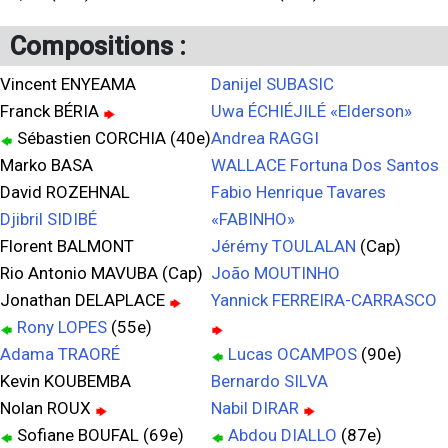
Compositions :
Vincent ENYEAMA
Danijel SUBASIC
Franck BÉRIA
Uwa ÉCHIÉJILÉ «Elderson»
Sébastien CORCHIA (40e)
Andrea RAGGI
Marko BASA
WALLACE Fortuna Dos Santos
David ROZEHNAL
Fabio Henrique Tavares
Djibril SIDIBÉ
«FABINHO»
Florent BALMONT
Jérémy TOULALAN
(Cap)
Rio Antonio MAVUBA (Cap)
João MOUTINHO
Jonathan DELAPLACE
Yannick FERREIRA-CARRASCO
Rony LOPES
(55e)
Adama TRAORÉ
Lucas OCAMPOS
(90e)
Kevin KOUBEMBA
Bernardo SILVA
Nolan ROUX
Nabil DIRAR
Sofiane BOUFAL (69e)
Abdou DIALLO
(87e)