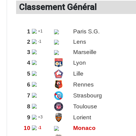
Classement Général
1
Paris S.G.
+1
2
Lens
-1
3
Marseille
4
Lyon
5
Lille
6
Rennes
7
Strasbourg
8
Toulouse
9
Lorient
+3
10
Monaco
-1