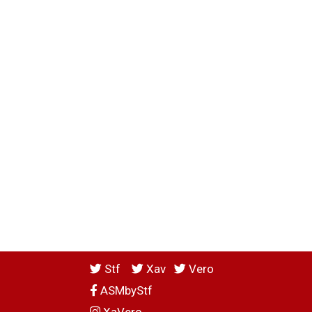
Stf
Xav
Vero
ASMbyStf