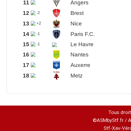
11
Angers
12
Brest
-2
13
Nice
+2
14
Paris F.C.
-1
15
Le Havre
-1
16
Nantes
17
Auxerre
18
Metz
Tous droit
©ASMbyStf.fr / A
Stf-Xav-Vér