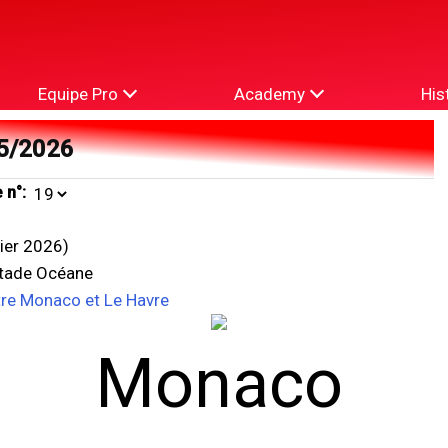
Equipe Pro
Academy
His
5/2026
 n°:
vier 2026)
Stade Océane
tre Monaco et Le Havre
Monaco