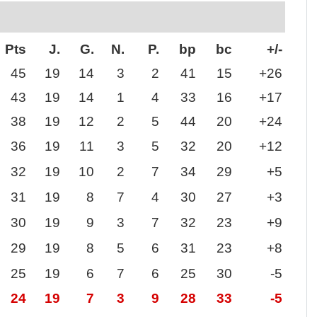
Pts
J.
G.
N.
P.
bp
bc
+/-
45
19
14
3
2
41
15
+26
43
19
14
1
4
33
16
+17
38
19
12
2
5
44
20
+24
36
19
11
3
5
32
20
+12
32
19
10
2
7
34
29
+5
31
19
8
7
4
30
27
+3
30
19
9
3
7
32
23
+9
29
19
8
5
6
31
23
+8
25
19
6
7
6
25
30
-5
24
19
7
3
9
28
33
-5