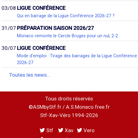
03/08
LIGUE CONFÉRENCE
Qui en barrage de la Ligue Conférence 2026-27 ?
31/07
PRÉPARATION SAISON 2026/27
Monaco remonte le Cercle Bruges pour un nul, 2-2
30/07
LIGUE CONFÉRENCE
Mode d'emploi : Tirage des barrages de la Ligue Conférence
2026-27
Toutes les news...
Tous droits réservés
©ASMbyStf.fr / A.S.Monaco.free.fr
Stf-Xav-Véro 1994-2026
Stf
Xav
Vero