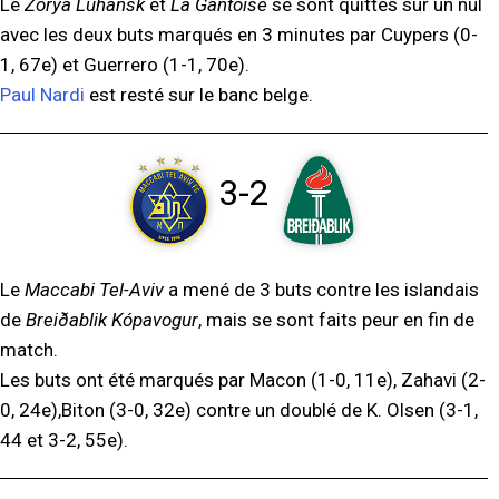
Le
Zorya Luhansk
et
La Gantoise
se sont quittés sur un nul
avec les deux buts marqués en 3 minutes par Cuypers (0-
1, 67e) et Guerrero (1-1, 70e).
Paul Nardi
est resté sur le banc belge.
3-2
Le
Maccabi Tel-Aviv
a mené de 3 buts contre les islandais
de
Breiðablik Kópavogur
, mais se sont faits peur en fin de
match.
Les buts ont été marqués par Macon (1-0, 11e), Zahavi (2-
0, 24e),Biton (3-0, 32e) contre un doublé de K. Olsen (3-1,
44 et 3-2, 55e).