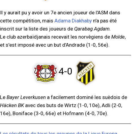
Il y aurait pu y avoir un 7e ancien joueur de l'ASM dans
cette compétition, mais
Adama Diakhaby
n'a pas été
inscrit sur la liste des joueurs de
Qarabag Agdam
.
Le club azerbaïdjanais recevait les norvègiens de
Molde
,
et s'est imposé avec un but d'Andrade (1-0, 56e).
4-0
Le
Bayer Leverkusen
a facilement dominé les suèdois de
Häcken BK
avec des buts de Wirtz (1-0, 10e), Adli (2-0,
16e), Boniface (3-0, 66e) et Hofmann (4-0, 70e).
Les résultats de tous les groupes de la Ligue Europa
.