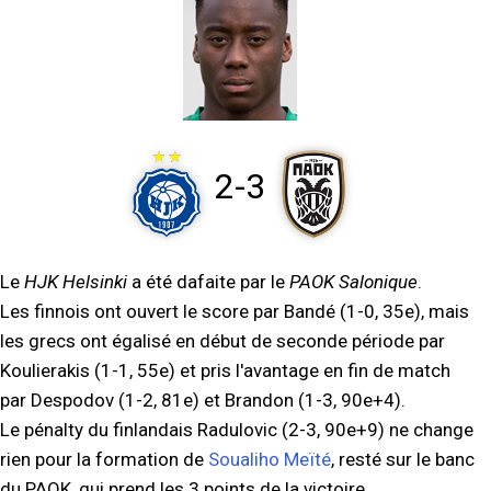
2-3
Le
HJK Helsinki
a été dafaite par le
PAOK Salonique
.
Les finnois ont ouvert le score par Bandé (1-0, 35e), mais
les grecs ont égalisé en début de seconde période par
Koulierakis (1-1, 55e) et pris l'avantage en fin de match
par Despodov (1-2, 81e) et Brandon (1-3, 90e+4).
Le pénalty du finlandais Radulovic (2-3, 90e+9) ne change
rien pour la formation de
Soualiho Meïté
, resté sur le banc
du PAOK, qui prend les 3 points de la victoire.