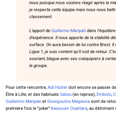
nous puisque nous voulons réagir après le mat
je respecte cette équipe mais nous nous battr
classement.
L’apport de
Guillermo Maripán
dans l’équilibre
d’expérience. Il nous apporte de la stabilité dé
surface. On aura besoin de lui contre Brest. Il 
Ligue 1, je suis content qu’il soit de retour. C
souriant, blague avec ses coéquipiers à cert
le groupe.
Pour cette rencontre,
Adi Hütter
doit encore se passer d
Élite à Lille, et des habituels
Salisu
(en reprise),
Embolo
,
C
Guillermo Maripán
et
Soungoutou Magassa
sont de retou
première fois le "joker"
Kassoum Ouattara
, au détriment