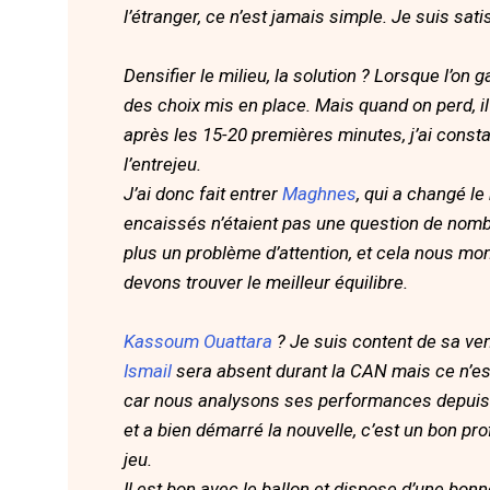
l’étranger, ce n’est jamais simple. Je suis satis
Densifier le milieu, la solution ? Lorsque l’on
des choix mis en place. Mais quand on perd, i
après les 15-20 premières minutes, j’ai const
l’entrejeu.
J’ai donc fait entrer
Maghnes
, qui a changé le
encaissés n’étaient pas une question de nomb
plus un problème d’attention, et cela nous mo
devons trouver le meilleur équilibre.
Kassoum Ouattara
? Je suis content de sa ve
Ismail
sera absent durant la CAN mais ce n’es
car nous analysons ses performances depuis lo
et a bien démarré la nouvelle, c’est un bon prof
jeu.
Il est bon avec le ballon et dispose d’une bo