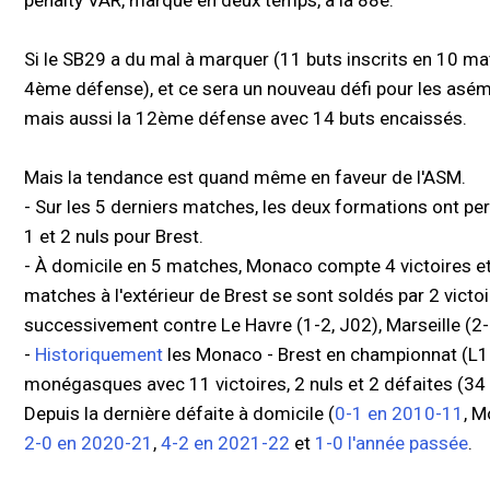
pénalty VAR, marqué en deux temps, à la 88e.
Si le SB29 a du mal à marquer (11 buts inscrits en 10 ma
4ème défense), et ce sera un nouveau défi pour les asémi
mais aussi la 12ème défense avec 14 buts encaissés.
Mais la tendance est quand même en faveur de l'ASM.
- Sur les 5 derniers matches, les deux formations ont per
1 et 2 nuls pour Brest.
- À domicile en 5 matches, Monaco compte 4 victoires et 
matches à l'extérieur de Brest se sont soldés par 2 victo
successivement contre Le Havre (1-2, J02), Marseille (2-0,
-
Historiquement
les Monaco - Brest en championnat (L1
monégasques avec 11 victoires, 2 nuls et 2 défaites (34
Depuis la dernière défaite à domicile (
0-1 en 2010-11
, M
2-0 en 2020-21
,
4-2 en 2021-22
et
1-0 l'année passée
.