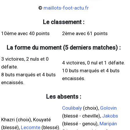
©
maillots-foot-actu.fr
Le classement :
10ème avec 40 points
2ème avec 61 points
La forme du moment (5 derniers matches) :
3 victoires, 2 nuls et 0
4 victoires, 0 nul et 1 défaite.
défaite.
10 buts marqués et 4 buts
8 buts marqués et 4 buts
encaissés.
encaissés.
Les absents :
Coulibaly
(choix),
Golovin
(blessé - cheville),
Jakobs
Khazri (choix), Kouyaté
(blessé - genou),
Maripán
(blessé),
Lecomte
(blessé).