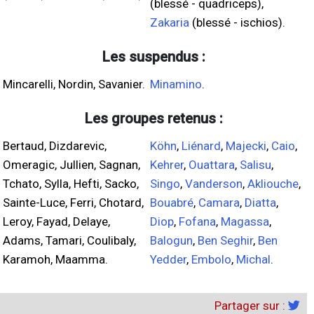
(blessé - quadriceps),
Zakaria
(blessé - ischios).
Les suspendus :
Mincarelli, Nordin, Savanier.
Minamino
.
Les groupes retenus :
Bertaud, Dizdarevic,
Köhn
,
Liénard
,
Majecki
,
Caio
,
Omeragic, Jullien, Sagnan,
Kehrer
,
Ouattara
,
Salisu
,
Tchato, Sylla, Hefti, Sacko,
Singo
,
Vanderson
,
Akliouche
,
Sainte-Luce, Ferri, Chotard,
Bouabré
,
Camara
,
Diatta
,
Leroy, Fayad, Delaye,
Diop
,
Fofana
,
Magassa
,
Adams, Tamari, Coulibaly,
Balogun
,
Ben Seghir
,
Ben
Karamoh, Maamma.
Yedder
,
Embolo
,
Michal
.
Partager sur :