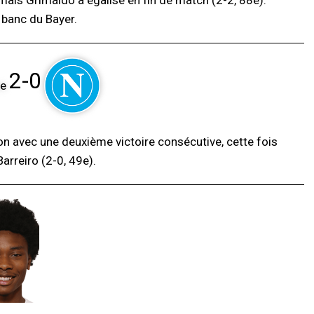
 mais Grimaldo a égalisé en fin de match (2-2, 88e).
 banc du Bayer.
2-0
tion avec une deuxième victoire consécutive, cette fois
arreiro (2-0, 49e).