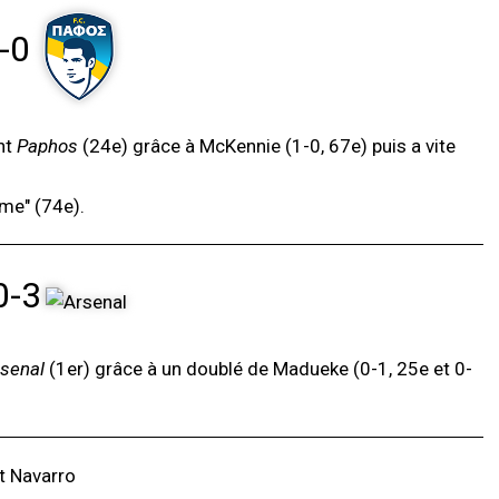
-0
nt
Paphos
(24e) grâce à McKennie (1-0, 67e) puis a vite
ame" (74e).
0-3
senal
(1er) grâce à un doublé de Madueke (0-1, 25e et 0-