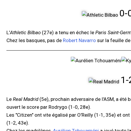
0-
L'
Athletic Bilbao
(27e) a tenu en échec le
Paris Saint-Ger
Chez les basques, pas de
Robert Navarro
sur la feuille d
1-
Le
Real Madrid
(5e), prochain adversaire de l'ASM, a été 
ouvert le score par Rodrygo (1-0, 28e).
Les "Citizen" ont vite égalisé par O’Reilly (1-1, 35e) et o
(1-2, 43e).
Chez les madrilènes,
Aurélien Tchouaméni
a joué toute la