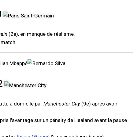
0
main
(2e), en manque de réalisme.
e match.
2
battu à domicile par
Manchester City
(9e) après avoir
nt pris l'avantage sur un pénalty de Haaland avant la pause
 partie,
Kylian Mbappé
l'a suivi du banc, blessé.