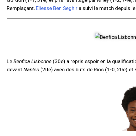
Gordon (1-1, 51e) et pris l'avantage par Miley (1-2, 74e),
Remplaçant,
Eliesse Ben Seghir
a suivi le match depuis le
Le
Benfica Lisbonne
(30e) a repris espoir en la qualifica
devant
Naples
(20e) avec des buts de Ríos (1-0, 20e) et B