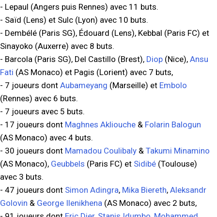
- Lepaul (Angers puis Rennes) avec 11 buts.
- Saïd (Lens) et Sulc (Lyon) avec 10 buts.
- Dembélé (Paris SG), Édouard (Lens), Kebbal (Paris FC) et
Sinayoko (Auxerre) avec 8 buts.
- Barcola (Paris SG), Del Castillo (Brest),
Diop
(Nice),
Ansu
Fati
(AS Monaco) et Pagis (Lorient) avec 7 buts,
- 7 joueurs dont
Aubameyang
(Marseille) et
Embolo
(Rennes) avec 6 buts.
- 7 joueurs avec 5 buts.
- 17 joueurs dont
Maghnes Akliouche
&
Folarin Balogun
(AS Monaco) avec 4 buts.
- 30 joueurs dont
Mamadou Coulibaly
&
Takumi Minamino
(AS Monaco),
Geubbels
(Paris FC) et
Sidibé
(Toulouse)
avec 3 buts.
- 47 joueurs dont
Simon Adingra
,
Mika Biereth
,
Aleksandr
Golovin
&
George Ilenikhena
(AS Monaco) avec 2 buts,
- 91 joueurs dont
Eric Dier
,
Stanis Idumbo
,
Mohammed