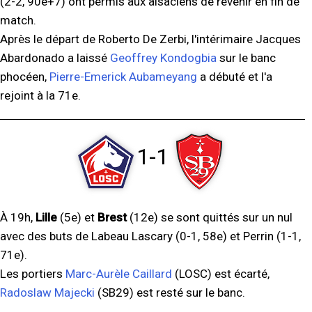
(2-2, 90e+7) ont permis aux alsaciens de revenir en fin de
match.
Après le départ de Roberto De Zerbi, l'intérimaire Jacques
Abardonado a laissé
Geoffrey Kondogbia
sur le banc
phocéen,
Pierre-Emerick Aubameyang
a débuté et l'a
rejoint à la 71e.
1-1
À 19h,
Lille
(5e) et
Brest
(12e) se sont quittés sur un nul
avec des buts de Labeau Lascary (0-1, 58e) et Perrin (1-1,
71e).
Les portiers
Marc-Aurèle Caillard
(LOSC) est écarté,
Radoslaw Majecki
(SB29) est resté sur le banc.