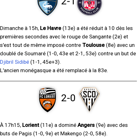
2-1
Dimanche à 15h,
Le Havre
(13e) a été réduit à 10 dès les
premières secondes avec le rouge de Sangante (2e) et
s'est tout de même imposé contre
Toulouse
(8e) avec un
doublé de Soumaré (1-0, 43e et 2-1, 53e) contre un but de
Djibril Sidibé
(1-1, 45e+3).
L'ancien monégasque a été remplacé à la 83e.
2-0
À 17h15,
Lorient
(11e) a dominé
Angers
(9e) avec des
buts de Pagis (1-0, 9e) et Makengo (2-0, 58e).