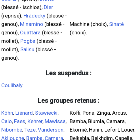
(blessé - ischios),
Dier
(reprise),
Hrádecký
(blessé -
genou),
Minamino
(blessé -
Machine (choix),
Sinaté
genou),
Ouattara
(blessé -
(choix).
mollet),
Pogba
(blessé -
mollet),
Salisu
(blessé -
genou).
Les suspendus :
Coulibaly
.
Les groupes retenus :
Köhn
,
Liénard
,
Stawiecki
,
Koffi, Pona, Zinga, Arcus,
Caio
,
Faes
,
Kehrer
,
Mawissa
,
Bamba, Biumla, Camara,
Nibombé
,
Teze
,
Vanderson
,
Ekomié, Hanin, Lefort, Louër,
Akliouche
,
Bamba
,
Camara
,
Belkebla, Belkhdim, Capelle,