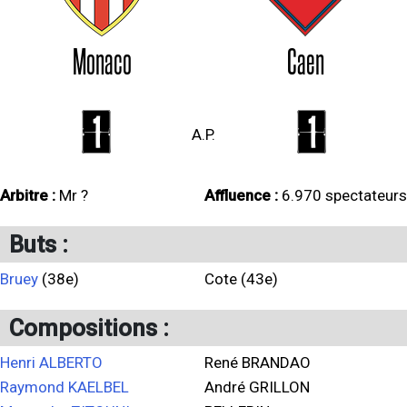
Monaco
Caen
1
1
A.P.
Arbitre :
Mr ?
Affluence :
6.970 spectateurs
Buts :
Bruey
(38e)
Cote (43e)
Compositions :
Henri ALBERTO
René BRANDAO
Raymond KAELBEL
André GRILLON