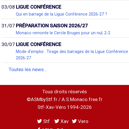
03/08
LIGUE CONFÉRENCE
Qui en barrage de la Ligue Conférence 2026-27 ?
31/07
PRÉPARATION SAISON 2026/27
Monaco remonte le Cercle Bruges pour un nul, 2-2
30/07
LIGUE CONFÉRENCE
Mode d'emploi : Tirage des barrages de la Ligue Conférence
2026-27
Toutes les news...
Tous droits réservés
©ASMbyStf.fr / A.S.Monaco.free.fr
Stf-Xav-Véro 1994-2026
Stf
Xav
Vero