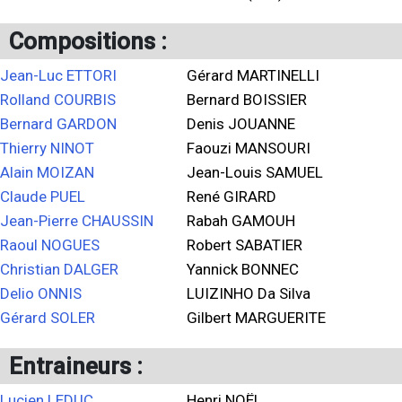
Compositions :
Jean-Luc ETTORI
Gérard MARTINELLI
Rolland COURBIS
Bernard BOISSIER
Bernard GARDON
Denis JOUANNE
Thierry NINOT
Faouzi MANSOURI
Alain MOIZAN
Jean-Louis SAMUEL
Claude PUEL
René GIRARD
Jean-Pierre CHAUSSIN
Rabah GAMOUH
Raoul NOGUES
Robert SABATIER
Christian DALGER
Yannick BONNEC
Delio ONNIS
LUIZINHO Da Silva
Gérard SOLER
Gilbert MARGUERITE
Entraineurs :
Lucien LEDUC
Henri NOËL