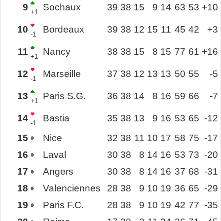
9
Sochaux
39
38
15
9
14
63
53
+10
+1
10
Bordeaux
39
38
12
15
11
45
42
+3
-1
11
Nancy
38
38
15
8
15
77
61
+16
+1
12
Marseille
37
38
12
13
13
50
55
-5
-1
13
Paris S.G.
36
38
14
8
16
59
66
-7
+1
14
Bastia
35
38
13
9
16
53
65
-12
-1
15
Nice
32
38
11
10
17
58
75
-17
16
Laval
30
38
8
14
16
53
73
-20
17
Angers
30
38
8
14
16
37
68
-31
18
Valenciennes
28
38
9
10
19
36
65
-29
19
Paris F.C.
28
38
9
10
19
42
77
-35