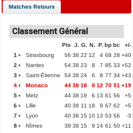
Matches Retours
Classement Général
Pts
J.
G.
N.
P.
bp
bc
+/-
1
Strasbourg
56
38
22
12
4
68
28
+40
2
Nantes
54
38
23
8
7
85
33
+52
3
Saint-Étienne
54
38
24
6
8
77
34
+43
4
Monaco
44
38
18
8
12
70
51
+19
5
Metz
44
38
19
6
13
61
56
+5
6
Lille
40
38
11
18
9
67
62
+5
7
Lyon
40
38
15
10
13
53
56
-3
8
Nîmes
39
38
15
9
14
61
50
+11