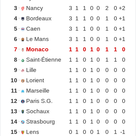
3
Nancy
3
1
1
0
0
2
0
+2
4
Bordeaux
3
1
1
0
0
1
0
+1
5
Caen
3
1
1
0
0
1
0
+1
6
Le Mans
3
1
1
0
0
1
0
+1
7
Monaco
1
1
0
1
0
1
1
0
8
Saint-Étienne
1
1
0
1
0
1
1
0
9
Lille
1
1
0
1
0
0
0
0
10
Lorient
1
1
0
1
0
0
0
0
11
Marseille
1
1
0
1
0
0
0
0
12
Paris S.G.
1
1
0
1
0
0
0
0
13
Sochaux
1
1
0
1
0
0
0
0
14
Strasbourg
1
1
0
1
0
0
0
0
15
Lens
0
1
0
0
1
0
1
-1