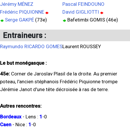
Jérémy MÉNEZ
Pascal FEINDOUNO
Frédéric PIQUIONNE
David GIGLIOTTI
Serge GAKPÉ
(73e)
Bafetimbi GOMIS (46e)
Entraineurs :
Raymundo RICARDO GOMES
Laurent ROUSSEY
Le but monégasque :
45e:
Corner de Jaroslav Plasil de la droite. Au premier
poteau, l'ancien stéphanois Frédéric Piquionne trompe
Jérémie Janot d'une tête décroisée à ras de terre.
Autres rencontres:
Bordeaux
-
Lens
:
1
-
0
Caen
-
Nice
:
1
-
0