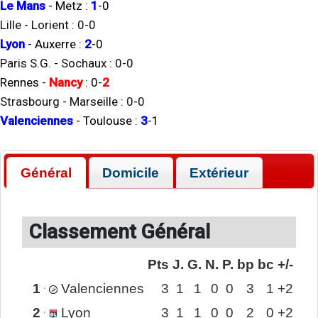
Le Mans
-
Metz
:
1
-
0
Lille
-
Lorient
:
0
-
0
Lyon
-
Auxerre
:
2
-
0
Paris S.G.
-
Sochaux
:
0
-
0
Rennes
-
Nancy
:
0
-
2
Strasbourg
-
Marseille
:
0
-
0
Valenciennes
-
Toulouse
:
3
-
1
Général
Domicile
Extérieur
Classement Général
Pts
J.
G.
N.
P.
bp
bc
+/-
1
Valenciennes
3
1
1
0
0
3
1
+2
2
Lyon
3
1
1
0
0
2
0
+2