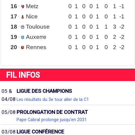
16
Metz
0
1
0
0
1
0
1
-1
17
Nice
0
1
0
0
1
0
1
-1
18
Toulouse
0
1
0
0
1
1
3
-2
19
Auxerre
0
1
0
0
1
0
2
-2
20
Rennes
0
1
0
0
1
0
2
-2
FIL INFOS
05 &
LIGUE DES CHAMPIONS
04/08
Les résultats du 3e tour aller de la C1
05/08
PROLONGATION DE CONTRAT
Pape Cabral prolonge jusqu'en 2031
03/08
LIGUE CONFÉRENCE