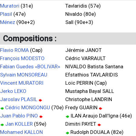
Muratori
(31e)
Tavlaridis (57e)
Plasil
(47e)
Nivaldo (80e)
Ménez
(90e+2)
Sall (90e+3)
Compositions :
Flavio ROMA
(Cap)
Jérémie JANOT
François MODESTO
Cédric VARRAULT
Fabian Guedes «BOLIVAR»
NIVALDO Batista Santana
Sylvain MONSOREAU
Efstathios TAVLARIDIS
Vincent MURATORI
Loïc PERRIN (Cap)
Jerko LEKO
Mustapha Bayal SALL
Jaroslav PLASIL
Christophe LANDRIN
Cédric MONGONGU
(70e)
Fredy GUARIN
Juan Pablo PINO
ILAN Araujo Dall'Igna (46e)
Jan KOLLER
(59e)
Dimitri PAYET
Mohamed KALLON
Rudolph DOUALA (82e)