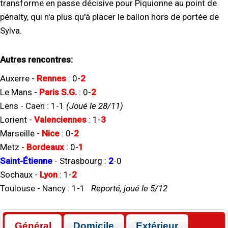
transforme en passe décisive pour Piquionne au point de
pénalty, qui n'a plus qu'à placer le ballon hors de portée de
Sylva.
Autres rencontres:
Auxerre
-
Rennes
:
0
-
2
Le Mans
-
Paris S.G.
:
0
-
2
Lens
-
Caen
:
1
-
1
(Joué le 28/11)
Lorient
-
Valenciennes
:
1
-
3
Marseille
-
Nice
:
0
-
2
Metz
-
Bordeaux
:
0
-
1
Saint-Étienne
-
Strasbourg
:
2
-
0
Sochaux
-
Lyon
:
1
-
2
Toulouse
-
Nancy
:
1
-
1
Reporté, joué le 5/12
Général
Domicile
Extérieur