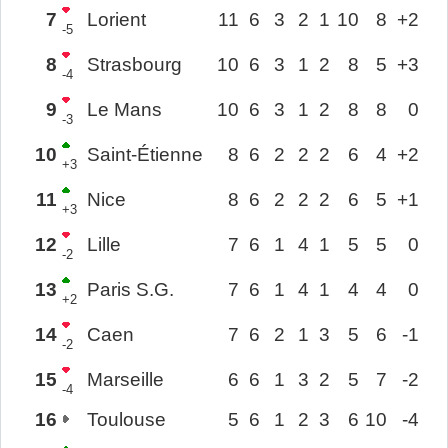
7
Lorient
11
6
3
2
1
10
8
+2
-5
8
Strasbourg
10
6
3
1
2
8
5
+3
-4
9
Le Mans
10
6
3
1
2
8
8
0
-3
10
Saint-Étienne
8
6
2
2
2
6
4
+2
+3
11
Nice
8
6
2
2
2
6
5
+1
+3
12
Lille
7
6
1
4
1
5
5
0
-2
13
Paris S.G.
7
6
1
4
1
4
4
0
+2
14
Caen
7
6
2
1
3
5
6
-1
-2
15
Marseille
6
6
1
3
2
5
7
-2
-4
16
Toulouse
5
6
1
2
3
6
10
-4