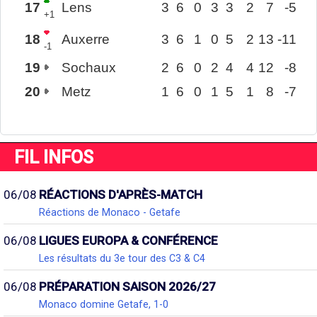
17
Lens
3
6
0
3
3
2
7
-5
+1
18
Auxerre
3
6
1
0
5
2
13
-11
-1
19
Sochaux
2
6
0
2
4
4
12
-8
20
Metz
1
6
0
1
5
1
8
-7
FIL INFOS
06/08
RÉACTIONS D'APRÈS-MATCH
Réactions de Monaco - Getafe
06/08
LIGUES EUROPA & CONFÉRENCE
Les résultats du 3e tour des C3 & C4
06/08
PRÉPARATION SAISON 2026/27
Monaco domine Getafe, 1-0