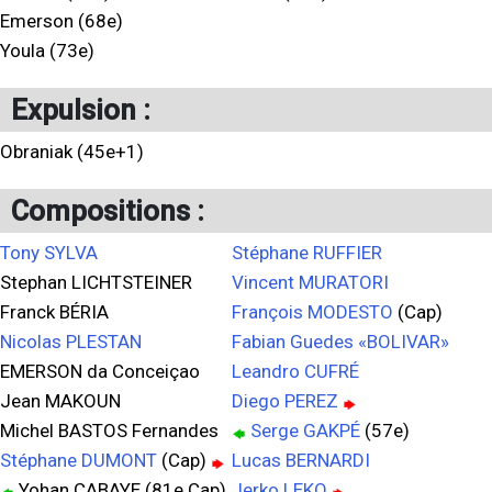
Emerson (68e)
Youla (73e)
Expulsion :
Obraniak (45e+1)
Compositions :
Tony SYLVA
Stéphane RUFFIER
Stephan LICHTSTEINER
Vincent MURATORI
Franck BÉRIA
François MODESTO
(Cap)
Nicolas PLESTAN
Fabian Guedes «BOLIVAR»
EMERSON da Conceiçao
Leandro CUFRÉ
Jean MAKOUN
Diego PEREZ
Michel BASTOS Fernandes
Serge GAKPÉ
(57e)
Stéphane DUMONT
(Cap)
Lucas BERNARDI
Yohan CABAYE (81e Cap)
Jerko LEKO