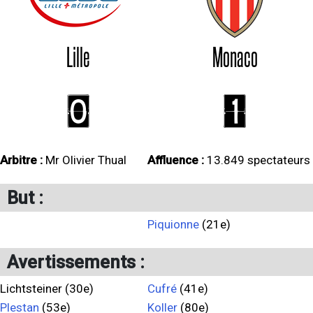
Lille
Monaco
0
1
Arbitre :
Mr Olivier Thual
Affluence :
13.849 spectateurs
But :
Piquionne
(21e)
Avertissements :
Lichtsteiner (30e)
Cufré
(41e)
Plestan
(53e)
Koller
(80e)