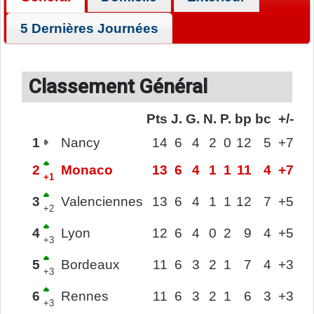
5 Dernières Journées
Classement Général
Pts
J.
G.
N.
P.
bp
bc
+/-
1
Nancy
14
6
4
2
0
12
5
+7
2
Monaco
13
6
4
1
1
11
4
+7
+1
3
Valenciennes
13
6
4
1
1
12
7
+5
+2
4
Lyon
12
6
4
0
2
9
4
+5
+3
5
Bordeaux
11
6
3
2
1
7
4
+3
+3
6
Rennes
11
6
3
2
1
6
3
+3
+3