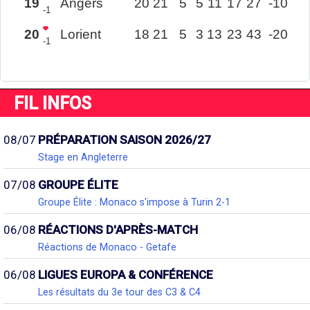
19
Angers
20
21
5
5
11
17
27
-10
-1
20
Lorient
18
21
5
3
13
23
43
-20
-1
FIL INFOS
08/07
PRÉPARATION SAISON 2026/27
Stage en Angleterre
07/08
GROUPE ÉLITE
Groupe Élite : Monaco s'impose à Turin 2-1
06/08
RÉACTIONS D'APRÈS-MATCH
Réactions de Monaco - Getafe
06/08
LIGUES EUROPA & CONFÉRENCE
Les résultats du 3e tour des C3 & C4