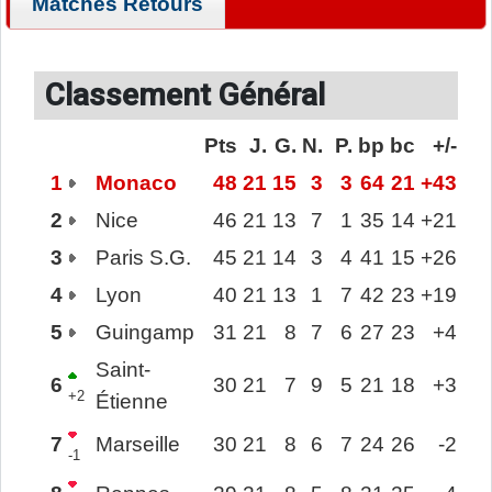
Matches Retours
Classement Général
Pts
J.
G.
N.
P.
bp
bc
+/-
1
Monaco
48
21
15
3
3
64
21
+43
2
Nice
46
21
13
7
1
35
14
+21
3
Paris S.G.
45
21
14
3
4
41
15
+26
4
Lyon
40
21
13
1
7
42
23
+19
5
Guingamp
31
21
8
7
6
27
23
+4
Saint-
6
30
21
7
9
5
21
18
+3
+2
Étienne
7
Marseille
30
21
8
6
7
24
26
-2
-1