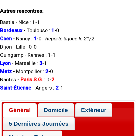
Autres rencontres:
Bastia
-
Nice
:
1
-
1
Bordeaux
-
Toulouse
:
1
-
0
Caen
-
Nancy
:
1
-
0
Reporté & joué le 21/2
Dijon
-
Lille
:
0
-
0
Guingamp
-
Rennes
:
1
-
1
Lyon
-
Marseille
:
3
-
1
Metz
-
Montpellier
:
2
-
0
Nantes
-
Paris S.G.
:
0
-
2
Saint-Étienne
-
Angers
:
2
-
1
Général
Domicile
Extérieur
5 Dernières Journées