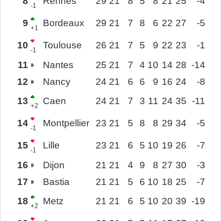
8
Rennes
29
21
8
5
8
21
25
-4
-1
9
Bordeaux
29
21
7
8
6
22
27
-5
+1
10
Toulouse
26
21
7
5
9
22
23
-1
-1
11
Nantes
25
21
7
4
10
14
28
-14
12
Nancy
24
21
6
6
9
16
24
-8
13
Caen
24
21
7
3
11
24
35
-11
+2
14
Montpellier
23
21
5
8
8
29
34
-5
-1
15
Lille
23
21
6
5
10
19
26
-7
-1
16
Dijon
21
21
4
9
8
27
30
-3
17
Bastia
21
21
5
6
10
18
25
-7
18
Metz
21
21
6
5
10
20
39
-19
+2