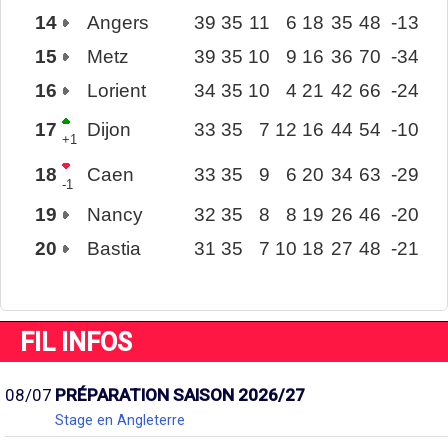
14
Angers
39
35
11
6
18
35
48
-13
15
Metz
39
35
10
9
16
36
70
-34
16
Lorient
34
35
10
4
21
42
66
-24
17
Dijon
33
35
7
12
16
44
54
-10
+1
18
Caen
33
35
9
6
20
34
63
-29
-1
19
Nancy
32
35
8
8
19
26
46
-20
20
Bastia
31
35
7
10
18
27
48
-21
FIL INFOS
08/07
PRÉPARATION SAISON 2026/27
Stage en Angleterre