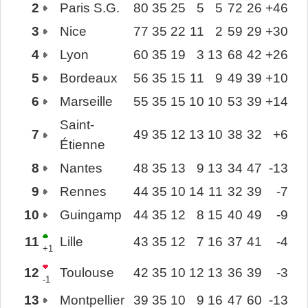
2
Paris S.G.
80
35
25
5
5
72
26
+46
3
Nice
77
35
22
11
2
59
29
+30
4
Lyon
60
35
19
3
13
68
42
+26
5
Bordeaux
56
35
15
11
9
49
39
+10
6
Marseille
55
35
15
10
10
53
39
+14
Saint-
7
49
35
12
13
10
38
32
+6
Étienne
8
Nantes
48
35
13
9
13
34
47
-13
9
Rennes
44
35
10
14
11
32
39
-7
10
Guingamp
44
35
12
8
15
40
49
-9
11
Lille
43
35
12
7
16
37
41
-4
+1
12
Toulouse
42
35
10
12
13
36
39
-3
-1
13
Montpellier
39
35
10
9
16
47
60
-13