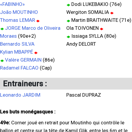
«FABINHO»
Dodi LUKEBAKIO (76e)
João MOUTINHO
Wergiton SOMALIA
Thomas LEMAR
Martin BRAITHWAITE (71e)
JORGE Marco de Oliveira
Ola TOIVONEN
Moraes
(90e+2)
Issiaga SYLLA (80e)
Bernardo SILVA
Andy DELORT
Kylian MBAPPÉ
Valère GERMAIN
(86e)
Radamel FALCAO
(Cap)
Entraineurs :
Leonardo JARDIM
Pascal DUPRAZ
Les buts monégasques :
49e:
Corner joué en retrait pour Moutinho qui contrôle le
ballon et centre sur la tête de Kamil Glik, entre les 6m et le