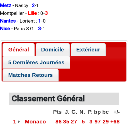
Metz
-
Nancy
:
2
-
1
Montpellier
-
Lille
:
0
-
3
Nantes
-
Lorient
:
1
-
0
Nice
-
Paris S.G.
:
3
-
1
Général
Domicile
Extérieur
5 Dernières Journées
Matches Retours
Classement Général
Pts
J.
G.
N.
P.
bp
bc
+/-
1
Monaco
86
35
27
5
3
97
29
+68