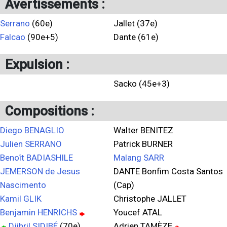
Avertissements :
Serrano
(60e)
Jallet (37e)
Falcao
(90e+5)
Dante (61e)
Expulsion :
Sacko (45e+3)
Compositions :
Diego BENAGLIO
Walter BENITEZ
Julien SERRANO
Patrick BURNER
Benoît BADIASHILE
Malang SARR
JEMERSON de Jesus
DANTE Bonfim Costa Santos
Nascimento
(Cap)
Kamil GLIK
Christophe JALLET
Benjamin HENRICHS
Youcef ATAL
Djibril SIDIBÉ
(70e)
Adrien TAMÈZE