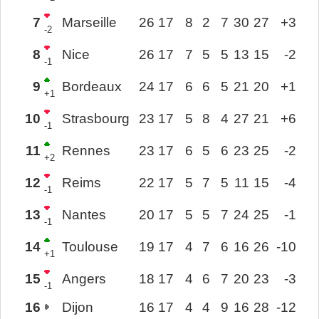
7
Marseille
26
17
8
2
7
30
27
+3
-2
8
Nice
26
17
7
5
5
13
15
-2
-1
9
Bordeaux
24
17
6
6
5
21
20
+1
+1
10
Strasbourg
23
17
5
8
4
27
21
+6
-1
11
Rennes
23
17
6
5
6
23
25
-2
+2
12
Reims
22
17
5
7
5
11
15
-4
-1
13
Nantes
20
17
5
5
7
24
25
-1
-1
14
Toulouse
19
17
4
7
6
16
26
-10
+1
15
Angers
18
17
4
6
7
20
23
-3
-1
16
Dijon
16
17
4
4
9
16
28
-12