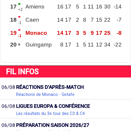
17
Amiens
16
17
5
1
11
16
30
-14
+2
18
Caen
14
17
2
8
7
15
22
-7
-1
19
Monaco
14
17
3
5
9
17
25
-8
-1
20
Guingamp
8
17
1
5
11
12
34
-22
FIL INFOS
06/08
RÉACTIONS D'APRÈS-MATCH
Réactions de Monaco - Getafe
06/08
LIGUES EUROPA & CONFÉRENCE
Les résultats du 3e tour des C3 & C4
06/08
PRÉPARATION SAISON 2026/27