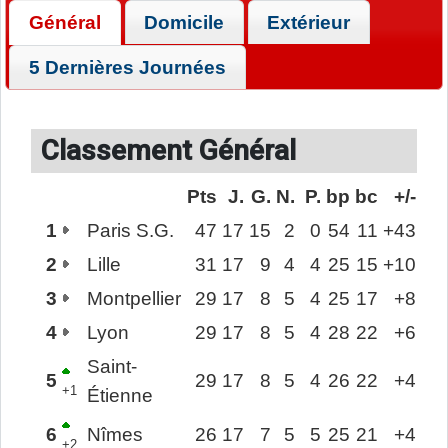
Général
Domicile
Extérieur
5 Dernières Journées
Classement Général
Pts
J.
G.
N.
P.
bp
bc
+/-
1
Paris S.G.
47
17
15
2
0
54
11
+43
2
Lille
31
17
9
4
4
25
15
+10
3
Montpellier
29
17
8
5
4
25
17
+8
4
Lyon
29
17
8
5
4
28
22
+6
Saint-
5
29
17
8
5
4
26
22
+4
+1
Étienne
6
Nîmes
26
17
7
5
5
25
21
+4
+2