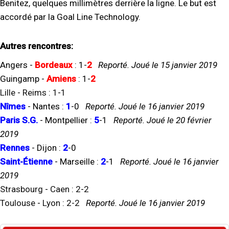
Benitez, quelques millimètres derrière la ligne. Le but est
accordé par la Goal Line Technology.
Autres rencontres:
Angers
-
Bordeaux
:
1
-
2
Reporté. Joué le 15 janvier 2019
Guingamp
-
Amiens
:
1
-
2
Lille
-
Reims
:
1
-
1
Nîmes
-
Nantes
:
1
-
0
Reporté. Joué le 16 janvier 2019
Paris S.G.
-
Montpellier
:
5
-
1
Reporté. Joué le 20 février
2019
Rennes
-
Dijon
:
2
-
0
Saint-Étienne
-
Marseille
:
2
-
1
Reporté. Joué le 16 janvier
2019
Strasbourg
-
Caen
:
2
-
2
Toulouse
-
Lyon
:
2
-
2
Reporté. Joué le 16 janvier 2019