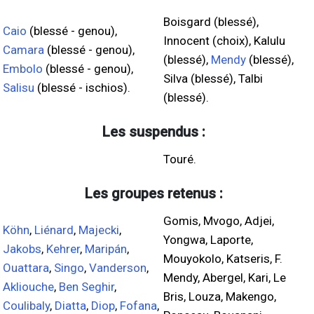
Boisgard (blessé),
Caio
(blessé - genou),
Innocent (choix), Kalulu
Camara
(blessé - genou),
(blessé),
Mendy
(blessé),
Embolo
(blessé - genou),
Silva (blessé), Talbi
Salisu
(blessé - ischios).
(blessé).
Les suspendus :
Touré.
Les groupes retenus :
Gomis, Mvogo, Adjei,
Köhn
,
Liénard
,
Majecki
,
Yongwa, Laporte,
Jakobs
,
Kehrer
,
Maripán
,
Mouyokolo, Katseris, F.
Ouattara
,
Singo
,
Vanderson
,
Mendy, Abergel, Kari, Le
Akliouche
,
Ben Seghir
,
Bris, Louza, Makengo,
Coulibaly
,
Diatta
,
Diop
,
Fofana
,