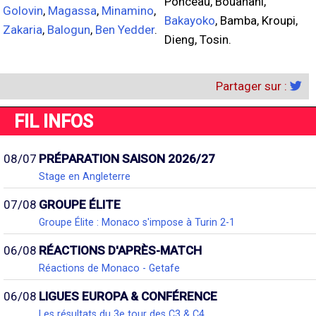
Ponceau, Bouanani,
Golovin
,
Magassa
,
Minamino
,
Bakayoko
, Bamba, Kroupi,
Zakaria
,
Balogun
,
Ben Yedder
.
Dieng, Tosin.
Partager sur :
FIL INFOS
08/07
PRÉPARATION SAISON 2026/27
Stage en Angleterre
07/08
GROUPE ÉLITE
Groupe Élite : Monaco s'impose à Turin 2-1
06/08
RÉACTIONS D'APRÈS-MATCH
Réactions de Monaco - Getafe
06/08
LIGUES EUROPA & CONFÉRENCE
Les résultats du 3e tour des C3 & C4