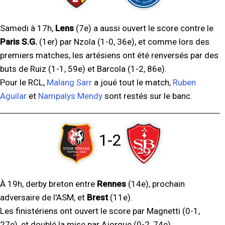
Samedi à 17h,
Lens
(7e) a aussi ouvert le score contre le
Paris S.G.
(1er) par Nzola (1-0, 36e), et comme lors des
premiers matches, les artésiens ont été renversés par des
buts de Ruiz (1-1, 59e) et Barcola (1-2, 86e).
Pour le RCL,
Malang Sarr
a joué tout le match,
Ruben
Aguilar
et
Nampalys Mendy
sont restés sur le banc.
1-2
À 19h, derby breton entre
Rennes
(14e), prochain
adversaire de l'ASM, et
Brest
(11e).
Les finistériens ont ouvert le score par Magnetti (0-1,
27e), et doublé la mise par Ajorque (0-2, 74e).