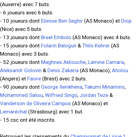
(Auxerre) avec 7 buts.
- 6 joueurs avec 6 buts.
- 10 joueurs dont
Eliesse Ben Seghir
(AS Monaco) et
Diop
(Nice) avec 5 buts.
- 13 joueurs dont
Breel Embolo
(AS Monaco) avec 4 buts.
- 15 joueurs dont
Folarin Balogun
&
Thilo Kehrer
(AS
Monaco) avec 3 buts.
- 52 joueurs dont
Maghnes Akliouche
,
Lamine Camara
,
Aleksandr Golovin
&
Denis Zakaria
(AS Monaco),
Aholou
(Angers) et
Faivre
(Brest) avec 2 buts.
- 90 joueurs dont
George Ilenikhena
,
Takumi Minamino
,
Mohammed Salisu
,
Wilfried Singo
,
Jordan Teze
&
Vanderson de Oliveira Campos
(AS Monaco) et
Lemaréchal
(Strasbourg) avec 1 but.
- 15 csc ont été inscrits.
Retrouvez les classements du
Championnat de Ligue 1