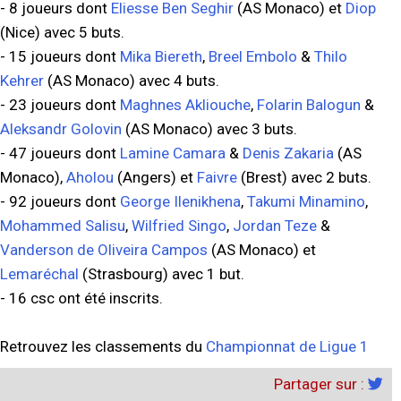
- 8 joueurs dont
Eliesse Ben Seghir
(AS Monaco) et
Diop
(Nice) avec 5 buts.
- 15 joueurs dont
Mika Biereth
,
Breel Embolo
&
Thilo
Kehrer
(AS Monaco) avec 4 buts.
- 23 joueurs dont
Maghnes Akliouche
,
Folarin Balogun
&
Aleksandr Golovin
(AS Monaco) avec 3 buts.
- 47 joueurs dont
Lamine Camara
&
Denis Zakaria
(AS
Monaco),
Aholou
(Angers) et
Faivre
(Brest) avec 2 buts.
- 92 joueurs dont
George Ilenikhena
,
Takumi Minamino
,
Mohammed Salisu
,
Wilfried Singo
,
Jordan Teze
&
Vanderson de Oliveira Campos
(AS Monaco) et
Lemaréchal
(Strasbourg) avec 1 but.
- 16 csc ont été inscrits.
Retrouvez les classements du
Championnat de Ligue 1
Partager sur :