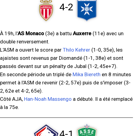
4-2
À 19h, l'
AS Monaco
(3e) a battu
Auxerre
(11e) avec un
double renversement.
L'ASM a ouvert le score par
Thilo Kehrer
(1-0, 35e), les
ajaïstes sont revenus par Diomandé (1-1, 38e) et sont
passés devant sur un pénalty de Jubal (1-2, 45e+7).
En seconde période un triplé de
Mika Biereth
en 8 minutes
permet à l'ASM de revenir (2-2, 57e) puis de s'imposer (3-
2, 62e et 4-2, 65e).
Côté AJA,
Han-Noah Massengo
a débuté. Il a été remplacé
à la 75e.
4-1