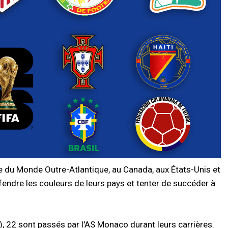
e du Monde Outre-Atlantique, au Canada, aux États-Unis et
fendre les couleurs de leurs pays et tenter de succéder à
, 22 sont passés par l'AS Monaco durant leurs carrières.