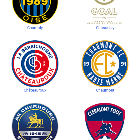
Chambly
Chasselay
Châteauroux
Chaumont