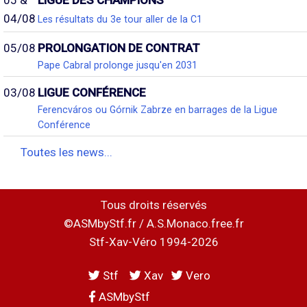
05 &
LIGUE DES CHAMPIONS
04/08
Les résultats du 3e tour aller de la C1
05/08
PROLONGATION DE CONTRAT
Pape Cabral prolonge jusqu'en 2031
03/08
LIGUE CONFÉRENCE
Ferencváros ou Górnik Zabrze en barrages de la Ligue
Conférence
Toutes les news...
Tous droits réservés
©ASMbyStf.fr / A.S.Monaco.free.fr
Stf-Xav-Véro 1994-2026
Stf
Xav
Vero
ASMbyStf