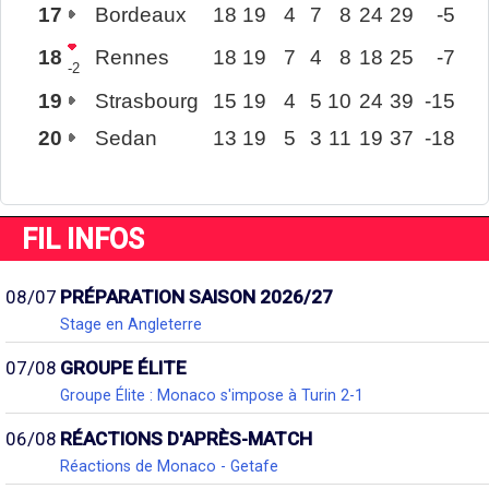
17
Bordeaux
18
19
4
7
8
24
29
-5
18
Rennes
18
19
7
4
8
18
25
-7
-2
19
Strasbourg
15
19
4
5
10
24
39
-15
20
Sedan
13
19
5
3
11
19
37
-18
FIL INFOS
08/07
PRÉPARATION SAISON 2026/27
Stage en Angleterre
07/08
GROUPE ÉLITE
Groupe Élite : Monaco s'impose à Turin 2-1
06/08
RÉACTIONS D'APRÈS-MATCH
Réactions de Monaco - Getafe