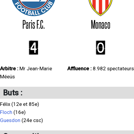
Paris F.C.
Monaco
4
0
Arbitre :
Mr Jean-Marie
Affluence :
8.982 spectateurs
Méeüs
Buts :
Félix (12e et 85e)
Floch
(16e)
Guesdon
(24e csc)