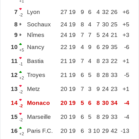
+1
7
Lyon
27
19
9
6
4
32
26
+6
-2
8
Sochaux
24
19
8
4
7
30
25
+5
9
Nîmes
24
19
7
7
5
24
21
+3
10
Nancy
22
19
4
9
6
29
35
-6
+5
11
Bastia
21
19
7
4
8
23
22
+1
-1
12
Troyes
21
19
6
5
8
28
33
-5
+2
13
Metz
20
19
7
3
9
24
23
+1
-2
14
Monaco
20
19
5
6
8
30
34
-4
-2
15
Marseille
20
19
6
5
8
29
33
-4
-2
16
Paris F.C.
20
19
6
3
10
29
42
-13
+2