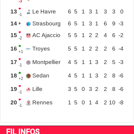
-3
13
Le Havre
6
5
1
3
1
3
3
0
-1
14
Strasbourg
6
5
1
3
1
6
9
-3
15
AC Ajaccio
5
5
1
2
2
4
6
-2
-2
16
Troyes
5
5
1
2
2
2
6
-4
+1
17
Montpellier
4
5
1
1
3
2
5
-3
-1
18
Sedan
4
5
1
1
3
2
8
-6
+2
19
Lille
3
5
0
3
2
2
8
-6
-1
20
Rennes
1
5
0
1
4
2
10
-8
-1
FIL INFOS