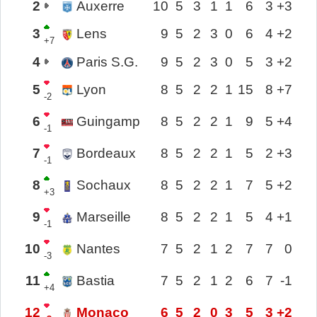
2
Auxerre
10
5
3
1
1
6
3
+3
3
Lens
9
5
2
3
0
6
4
+2
+7
4
Paris S.G.
9
5
2
3
0
5
3
+2
5
Lyon
8
5
2
2
1
15
8
+7
-2
6
Guingamp
8
5
2
2
1
9
5
+4
-1
7
Bordeaux
8
5
2
2
1
5
2
+3
-1
8
Sochaux
8
5
2
2
1
7
5
+2
+3
9
Marseille
8
5
2
2
1
5
4
+1
-1
10
Nantes
7
5
2
1
2
7
7
0
-3
11
Bastia
7
5
2
1
2
6
7
-1
+4
12
Monaco
6
5
2
0
3
5
3
+2