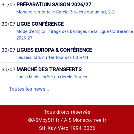
31/07
PRÉPARATION SAISON 2026/27
Monaco remonte le Cercle Bruges pour un nul, 2-2
30/07
LIGUE CONFÉRENCE
Mode d'emploi : Tirage des barrages de la Ligue Conférence
2026-27
30/07
LIGUES EUROPA & CONFÉRENCE
Les résultats du 1er tour des C3 & C4
30/07
MARCHÉ DES TRANSFERTS
Lucas Michel prêté au Cercle Bruges
Toutes les news...
Tous droits réservés
©ASMbyStf.fr / A.S.Monaco.free.fr
Stf-Xav-Véro 1994-2026