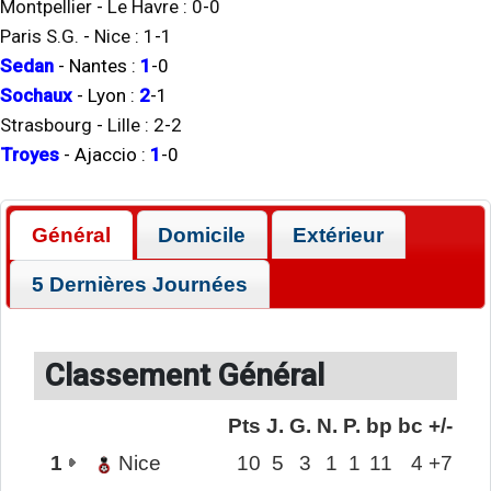
Montpellier
-
Le Havre
:
0
-
0
Paris S.G.
-
Nice
:
1
-
1
Sedan
-
Nantes
:
1
-
0
Sochaux
-
Lyon
:
2
-
1
Strasbourg
-
Lille
:
2
-
2
Troyes
-
Ajaccio
:
1
-
0
Général
Domicile
Extérieur
5 Dernières Journées
Classement Général
Pts
J.
G.
N.
P.
bp
bc
+/-
1
Nice
10
5
3
1
1
11
4
+7