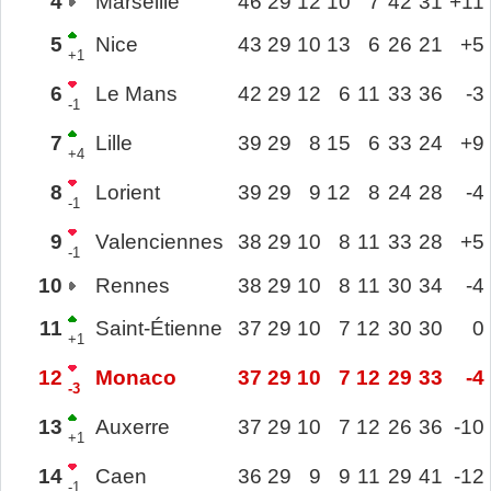
4
Marseille
46
29
12
10
7
42
31
+11
5
Nice
43
29
10
13
6
26
21
+5
+1
6
Le Mans
42
29
12
6
11
33
36
-3
-1
7
Lille
39
29
8
15
6
33
24
+9
+4
8
Lorient
39
29
9
12
8
24
28
-4
-1
9
Valenciennes
38
29
10
8
11
33
28
+5
-1
10
Rennes
38
29
10
8
11
30
34
-4
11
Saint-Étienne
37
29
10
7
12
30
30
0
+1
12
Monaco
37
29
10
7
12
29
33
-4
-3
13
Auxerre
37
29
10
7
12
26
36
-10
+1
14
Caen
36
29
9
9
11
29
41
-12
-1