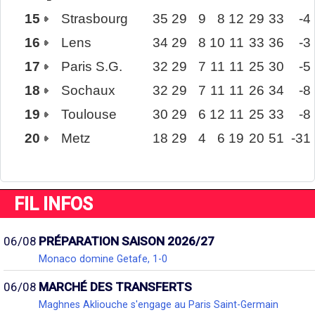
15
Strasbourg
35
29
9
8
12
29
33
-4
16
Lens
34
29
8
10
11
33
36
-3
17
Paris S.G.
32
29
7
11
11
25
30
-5
18
Sochaux
32
29
7
11
11
26
34
-8
19
Toulouse
30
29
6
12
11
25
33
-8
20
Metz
18
29
4
6
19
20
51
-31
FIL INFOS
06/08
PRÉPARATION SAISON 2026/27
Monaco domine Getafe, 1-0
06/08
MARCHÉ DES TRANSFERTS
Maghnes Akliouche s'engage au Paris Saint-Germain