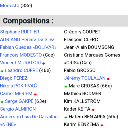
Modesto
(33e)
Compositions :
Stéphane RUFFIER
Grégory COUPET
ADRIANO Pereira Da Silva
François CLERC
Fabian Guedes «BOLIVAR»
Jean-Alain BOUMSONG
François MODESTO
(Cap)
Cristiano Marques Gomes
Vincent MURATORI
«CRIS» (Cap)
Leandro CUFRÉ
(46e)
Fabio GROSSO
Diego PEREZ
Jérémy TOULALAN
Nikola POKRIVAČ
Marc CROSAS (66e)
Camel MERIEM
Mathieu BODMER
Serge GAKPÉ
(63e)
Kim KÄLLSTRÖM
Sergio ALMIRON
Kader KEITA
Anderson Luis De Carvalho
Hatem BEN ARFA (60e)
«NENÊ»
Karim BENZEMA