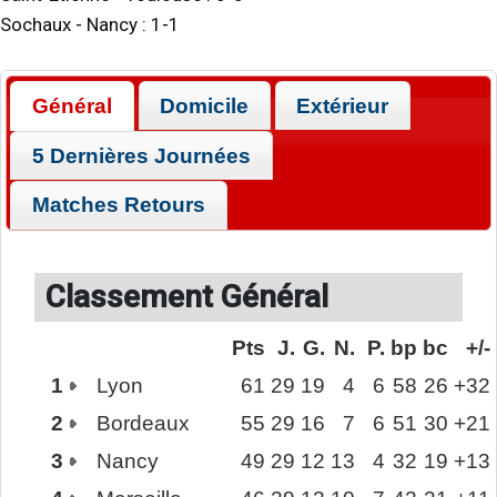
Sochaux
-
Nancy
:
1
-
1
Général
Domicile
Extérieur
5 Dernières Journées
Matches Retours
Classement Général
Pts
J.
G.
N.
P.
bp
bc
+/-
1
Lyon
61
29
19
4
6
58
26
+32
2
Bordeaux
55
29
16
7
6
51
30
+21
3
Nancy
49
29
12
13
4
32
19
+13