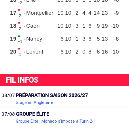
+2
17
Montpellier
10
10
2
4
4
14
23
-9
-2
18
Caen
10
10
3
1
6
9
19
-10
-2
19
Nancy
6
10
1
3
6
5
13
-8
+1
20
Lorient
6
10
2
0
8
6
16
-10
-1
FIL INFOS
08/07
PRÉPARATION SAISON 2026/27
Stage en Angleterre
07/08
GROUPE ÉLITE
Groupe Élite : Monaco s'impose à Turin 2-1