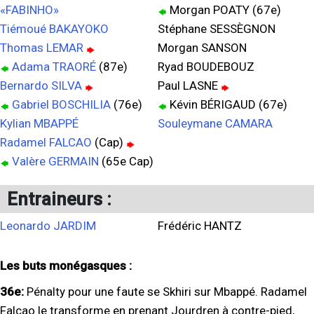
«FABINHO»
Morgan POATY (67e)
Tiémoué BAKAYOKO
Stéphane SESSÈGNON
Thomas LEMAR
Morgan SANSON
Adama TRAORÉ
(87e)
Ryad BOUDEBOUZ
Bernardo SILVA
Paul LASNE
Gabriel BOSCHILIA
(76e)
Kévin BÉRIGAUD (67e)
Kylian MBAPPÉ
Souleymane CAMARA
Radamel FALCAO
(Cap)
Valère GERMAIN
(65e Cap)
Entraineurs :
Leonardo JARDIM
Frédéric HANTZ
Les buts monégasques :
36e:
Pénalty pour une faute se Skhiri sur Mbappé. Radamel
Falcao le transforme en prenant Jourdren à contre-pied,