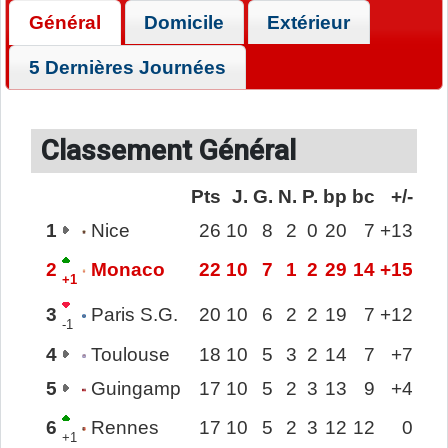
Général
Domicile
Extérieur
5 Dernières Journées
Classement Général
Pts
J.
G.
N.
P.
bp
bc
+/-
1
Nice
26
10
8
2
0
20
7
+13
2
Monaco
22
10
7
1
2
29
14
+15
+1
3
Paris S.G.
20
10
6
2
2
19
7
+12
-1
4
Toulouse
18
10
5
3
2
14
7
+7
5
Guingamp
17
10
5
2
3
13
9
+4
6
Rennes
17
10
5
2
3
12
12
0
+1