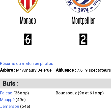
Monaco
Montpellier
6
2
Résumé du match en photos
Arbitre :
Mr Amaury Delerue
Affluence :
7.619 spectateurs
Buts :
Falcao
(36e sp)
Boudebouz (9e et 61e sp)
Mbappé
(49e)
Jemerson
(64e)