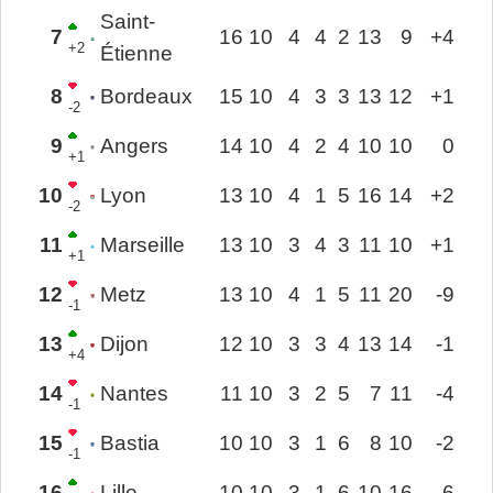
Saint-
7
16
10
4
4
2
13
9
+4
+2
Étienne
8
Bordeaux
15
10
4
3
3
13
12
+1
-2
9
Angers
14
10
4
2
4
10
10
0
+1
10
Lyon
13
10
4
1
5
16
14
+2
-2
11
Marseille
13
10
3
4
3
11
10
+1
+1
12
Metz
13
10
4
1
5
11
20
-9
-1
13
Dijon
12
10
3
3
4
13
14
-1
+4
14
Nantes
11
10
3
2
5
7
11
-4
-1
15
Bastia
10
10
3
1
6
8
10
-2
-1
16
Lille
10
10
3
1
6
10
16
-6