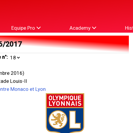
Equipe Pro
Academy
His
6/2017
 n°:
mbre 2016)
ade Louis-II
entre Monaco et Lyon