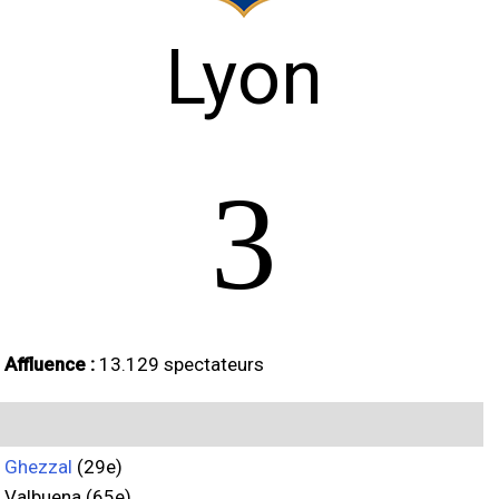
Lyon
3
Affluence :
13.129 spectateurs
Ghezzal
(29e)
Valbuena (65e)