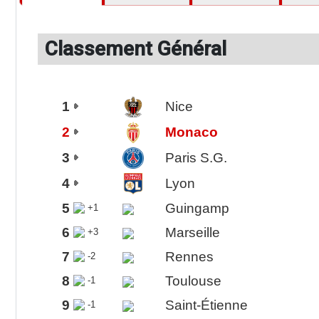
Classement Général
1
Nice
2
Monaco
3
Paris S.G.
4
Lyon
5
Guingamp
+1
6
Marseille
+3
7
Rennes
-2
8
Toulouse
-1
9
Saint-Étienne
-1