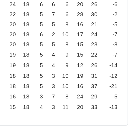
24
18
6
6
6
20
26
-6
22
18
5
7
6
28
30
-2
20
18
5
5
8
16
21
-5
20
18
6
2
10
17
24
-7
20
18
5
5
8
15
23
-8
19
18
5
4
9
15
22
-7
19
18
5
4
9
12
26
-14
18
18
5
3
10
19
31
-12
18
18
5
3
10
16
37
-21
16
18
3
7
8
24
29
-5
15
18
4
3
11
20
33
-13