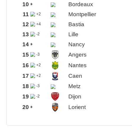
10
Bordeaux
11
Montpellier
+2
12
Bastia
+4
13
Lille
-2
14
Nancy
15
Angers
-3
16
Nantes
+2
17
Caen
+2
18
Metz
-3
19
Dijon
-2
20
Lorient