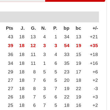
Pts
J.
G.
N.
P.
bp
bc
+/-
43
18
13
4
1
34
13
+21
39
18
12
3
3
54
19
+35
36
18
11
3
4
33
15
+18
34
18
11
1
6
35
19
+16
29
18
8
5
5
23
17
+6
27
18
7
6
5
20
18
+2
27
18
8
3
7
19
22
-3
26
18
7
5
6
22
19
+3
25
18
6
7
5
18
16
+2