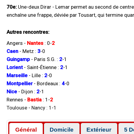
70e:
Une-deux Dirar - Lemar permet au second de centrer
enchaîne une frappe, déviée par Tousart, qui termine q
Autres rencontres:
Angers
-
Nantes
:
0
-
2
Caen
-
Metz
:
3
-
0
Guingamp
-
Paris S.G.
:
2
-
1
Lorient
-
Saint-Étienne
:
2
-
1
Marseille
-
Lille
:
2
-
0
Montpellier
-
Bordeaux
:
4
-
0
Nice
-
Dijon
:
2
-
1
Rennes
-
Bastia
:
1
-
2
Toulouse
-
Nancy
:
1
-
1
Général
Domicile
Extérieur
5 D