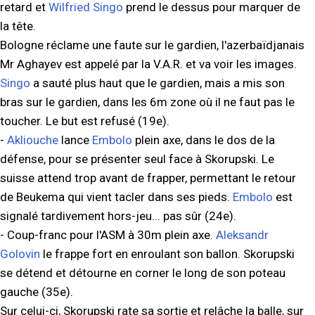
retard et
Wilfried Singo
prend le dessus pour marquer de
la tête.
Bologne réclame une faute sur le gardien, l'azerbaïdjanais
Mr Aghayev est appelé par la V.A.R. et va voir les images.
Singo
a sauté plus haut que le gardien, mais a mis son
bras sur le gardien, dans les 6m zone où il ne faut pas le
toucher. Le but est refusé (19e).
-
Akliouche
lance
Embolo
plein axe, dans le dos de la
défense, pour se présenter seul face à Skorupski. Le
suisse attend trop avant de frapper, permettant le retour
de Beukema qui vient tacler dans ses pieds.
Embolo
est
signalé tardivement hors-jeu... pas sûr (24e).
- Coup-franc pour l'ASM à 30m plein axe.
Aleksandr
Golovin
le frappe fort en enroulant son ballon. Skorupski
se détend et détourne en corner le long de son poteau
gauche (35e).
Sur celui-ci, Skorupski rate sa sortie et relâche la balle, sur