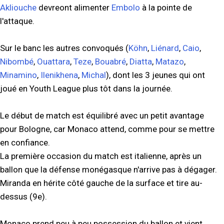
Akliouche
devreont alimenter
Embolo
à la pointe de
l'attaque.
Sur le banc les autres convoqués (
Köhn
,
Liénard
,
Caio
,
Nibombé
,
Ouattara
,
Teze
,
Bouabré
,
Diatta
,
Matazo
,
Minamino
,
Ilenikhena
,
Michal
), dont les 3 jeunes qui ont
joué en Youth League plus tôt dans la journée.
Le début de match est équilibré avec un petit avantage
pour Bologne, car Monaco attend, comme pour se mettre
en confiance.
La première occasion du match est italienne, après un
ballon que la défense monégasque n'arrive pas à dégager.
Miranda en hérite côté gauche de la surface et tire au-
dessus (9e).
Monaco prend peu à peu possession du ballon et vient