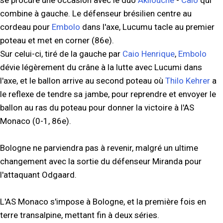
se procure une occasion avec le duo
Akliouche
-
Caio
qui
combine à gauche. Le défenseur brésilien centre au
cordeau pour
Embolo
dans l'axe, Lucumu tacle au premier
poteau et met en corner (86e).
Sur celui-ci, tiré de la gauche par
Caio Henrique
,
Embolo
dévie légèrement du crâne à la lutte avec Lucumi dans
l'axe, et le ballon arrive au second poteau où
Thilo Kehrer
a
le reflexe de tendre sa jambe, pour reprendre et envoyer le
ballon au ras du poteau pour donner la victoire à l'AS
Monaco (0-1, 86e).
Bologne ne parviendra pas à revenir, malgré un ultime
changement avec la sortie du défenseur Miranda pour
l'attaquant Odgaard.
L'AS Monaco s'impose à Bologne, et la première fois en
terre transalpine, mettant fin à deux séries.