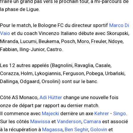
fraire un grand pas vers le prochain tour, à mi-parcours de
la phase de Ligue.
Pour le match, le Bologne FC du directeur sportif
Marco Di
Vaio
et du coach Vincenzo Italiano débute avec Skorupski,
Miranda, Lucumi, Beukema, Posch, Moro, Freuler, Ndoye,
Fabbian, Iling-Junior, Castro.
Les 12 autres appelés (Bagnolini, Ravaglia, Casale,
Corazza, Holm, Lykogiannis, Ferguson, Pobega, Urbański,
Dallinga, Odgaard, Orsolini) sont sur le banc.
Côté AS Monaco,
Adi Hütter
change une nouvelle fois
onze de départ par rapport au dernier match.
Il commence avec
Majecki
derrière un axe
Kehrer
-
Singo
.
Sur les côtés
Mawissa
et
Vanderson
,
Camara
est associé
à la récupération à
Magassa
,
Ben Seghir
,
Golovin
et