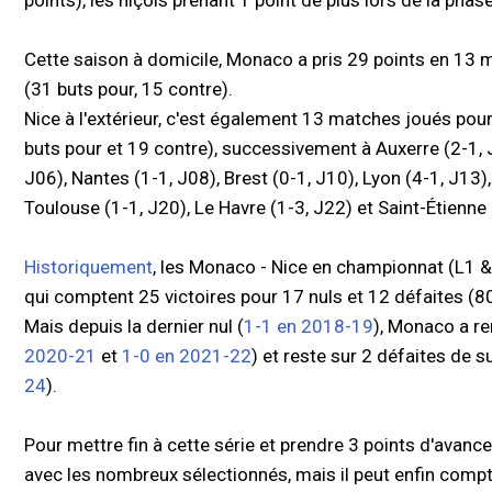
points), les niçois prenant 1 point de plus lors de la phas
Cette saison à domicile, Monaco a pris 29 points en 13 ma
(31 buts pour, 15 contre).
Nice à l'extérieur, c'est également 13 matches joués pour 
buts pour et 19 contre), successivement à Auxerre (2-1, J
J06), Nantes (1-1, J08), Brest (0-1, J10), Lyon (4-1, J13), 
Toulouse (1-1, J20), Le Havre (1-3, J22) et Saint-Étienne 
Historiquement
, les Monaco - Nice en championnat (L1 
qui comptent 25 victoires pour 17 nuls et 12 défaites (
Mais depuis la dernier nul (
1-1 en 2018-19
), Monaco a re
2020-21
et
1-0 en 2021-22
) et reste sur 2 défaites de su
24
).
Pour mettre fin à cette série et prendre 3 points d'avance
avec les nombreux sélectionnés, mais il peut enfin comp