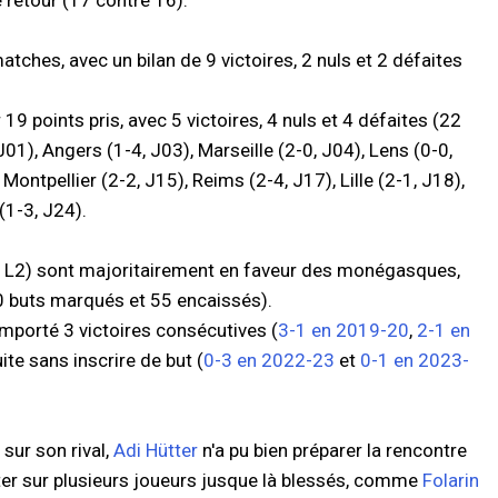
e retour (17 contre 16).
tches, avec un bilan de 9 victoires, 2 nuls et 2 défaites
19 points pris, avec 5 victoires, 4 nuls et 4 défaites (22
01), Angers (1-4, J03), Marseille (2-0, J04), Lens (0-0,
Montpellier (2-2, J15), Reims (2-4, J17), Lille (2-1, J18),
(1-3, J24).
& L2) sont majoritairement en faveur des monégasques,
80 buts marqués et 55 encaissés).
mporté 3 victoires consécutives (
3-1 en 2019-20
,
2-1 en
ite sans inscrire de but (
0-3 en 2022-23
et
0-1 en 2023-
 sur son rival,
Adi Hütter
n'a pu bien préparer la rencontre
ter sur plusieurs joueurs jusque là blessés, comme
Folarin