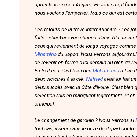
après la victoire à Angers. En tout cas, il fau
nous voulons l’emporter. Mais ce qui est certa
Les retours de la trêve internationale ? Les jo
falloir checker avec chacun d’eux s’ils se sen
ceux qui reviennent de longs voyages comm
Minamino
du Japon. Nous verrons aujourd’hui q
de revenir en forme d’ici demain ou bien de res
En tout cas c’est bien que
Mohammed
ait eu 
deux victoires à la clé.
Wilfried
avait lui fait 
deux succès avec la Côte d’Ivoire. C’est bien
sélection s’ils en manquent légèrement. Et en 
principal.
Le changement de gardien ? Nous verrons si
tout cas, il sera dans le onze de départ contr
un clean sheet d’Angers où nous étions conten