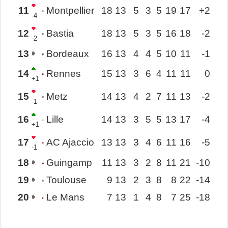
11
Montpellier
18
13
5
3
5
19
17
+2
-4
12
Bastia
18
13
5
3
5
16
18
-2
-2
13
Bordeaux
16
13
4
4
5
10
11
-1
14
Rennes
15
13
3
6
4
11
11
0
+1
15
Metz
14
13
4
2
7
11
13
-2
-1
16
Lille
14
13
3
5
5
13
17
-4
+1
17
AC Ajaccio
13
13
3
4
6
11
16
-5
-1
18
Guingamp
11
13
3
2
8
11
21
-10
19
Toulouse
9
13
2
3
8
8
22
-14
20
Le Mans
7
13
1
4
8
7
25
-18