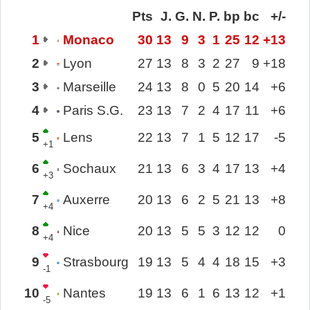
Pts
J.
G.
N.
P.
bp
bc
+/-
1
Monaco
30
13
9
3
1
25
12
+13
2
Lyon
27
13
8
3
2
27
9
+18
3
Marseille
24
13
8
0
5
20
14
+6
4
Paris S.G.
23
13
7
2
4
17
11
+6
5
Lens
22
13
7
1
5
12
17
-5
+1
6
Sochaux
21
13
6
3
4
17
13
+4
+3
7
Auxerre
20
13
6
2
5
21
13
+8
+4
8
Nice
20
13
5
5
3
12
12
0
+4
9
Strasbourg
19
13
5
4
4
18
15
+3
-1
10
Nantes
19
13
6
1
6
13
12
+1
-5