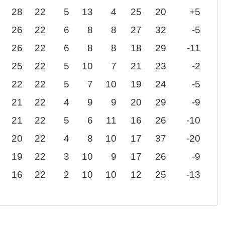
28
22
5
13
4
25
20
+5
26
22
6
8
8
27
32
-5
26
22
6
8
8
18
29
-11
25
22
5
10
7
21
23
-2
22
22
5
7
10
19
24
-5
21
22
4
9
9
20
29
-9
21
22
5
6
11
16
26
-10
20
22
4
8
10
17
37
-20
19
22
3
10
9
17
26
-9
16
22
2
10
10
12
25
-13